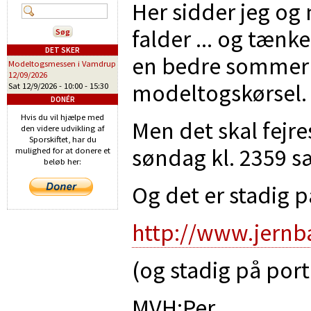
Her sidder jeg og 
falder ... og tænk
DET SKER
en bedre sommer ..
Modeltogsmessen i Vamdrup
12/09/2026
modeltogskørsel.
Sat 12/9/2026 -
10:00
-
15:30
DONÉR
Hvis du vil hjælpe med
Men det skal fejres 
den videre udvikling af
Sporskiftet, har du
søndag kl. 2359 s
mulighed for at donere et
beløb her:
Og det er stadig p
http://www.jernb
(og stadig på port
MVH:Per