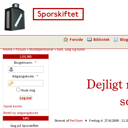
Forside
Bibliotek
Blog
Home
»
Forum
»
Modeljernbaner
»
Køb, salg og bytte
LOG IND
Brugernavn:
*
Adgangskode:
*
Dejligt
Husk mig
s
Opret konto
Bestil ny adgangskode
SØG
Skrevet af
PerOlsen
Fredag d. 27/6/2008 - 11:
Søg på Sporskiftet: