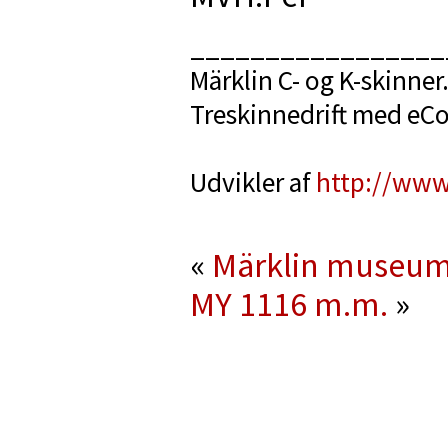
_________________
Märklin C- og K-skinner
Treskinnedrift med eC
Udvikler af
http://www
«
Märklin museum
MY 1116 m.m.
»