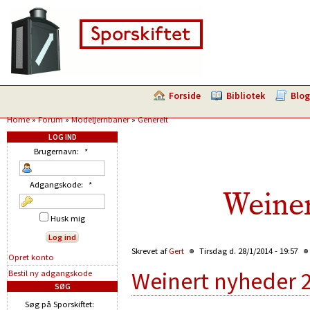
Forside
Bibliotek
Blog
Home
»
Forum
»
Modeljernbaner
»
Generelt
LOG IND
Brugernavn:
*
Adgangskode:
*
Weine
Husk mig
Skrevet af
Gert
Tirsdag d. 28/1/2014 - 19:57
Opret konto
Weinert nyheder 
Bestil ny adgangskode
SØG
Søg på Sporskiftet: