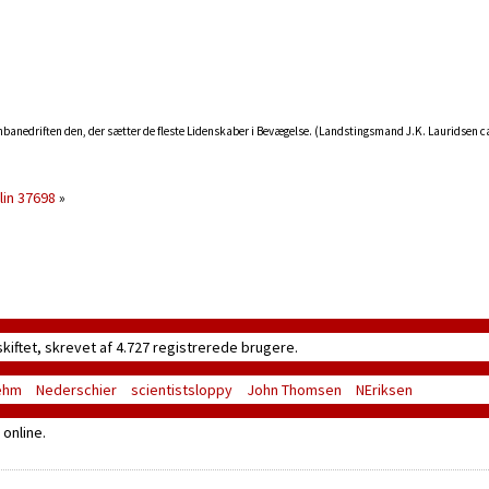
rnbanedriften den, der sætter de fleste Lidenskaber i Bevægelse. (Landstingsmand J.K. Lauridsen c
lin 37698
»
skiftet, skrevet af 4.727 registrerede brugere.
ehm
Nederschier
scientistsloppy
John Thomsen
NEriksen
online.