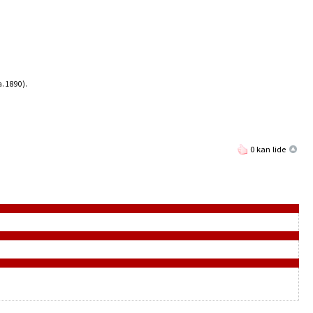
a. 1890).
0 kan lide