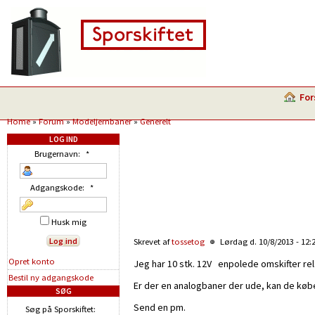
For
Home
»
Forum
»
Modeljernbaner
»
Generelt
LOG IND
Brugernavn:
*
Adgangskode:
*
Husk mig
Skrevet af
tossetog
Lørdag d. 10/8/2013 - 12:
Opret konto
Jeg har 10 stk. 12V enpolede omskifter relæe
Bestil ny adgangskode
Er der en analogbaner der ude, kan de købes 
SØG
Send en pm.
Søg på Sporskiftet: