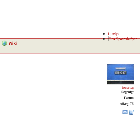
Hjælp
Om Sporskiftet
Wiki
tossetog
Døgenigt
Farum
Indlæg: 76