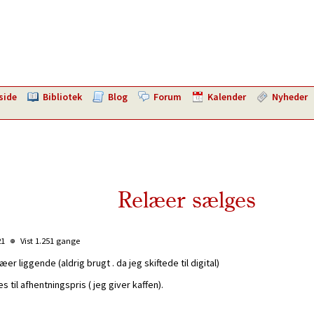
side
Bibliotek
Blog
Forum
Kalender
Nyheder
Relæer sælges
21
Vist 1.251 gange
r liggende (aldrig brugt . da jeg skiftede til digital)
til afhentningspris ( jeg giver kaffen).