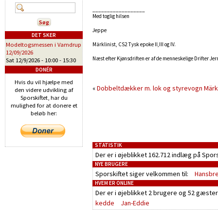
__________________
Med toglig hilsen
Jeppe
DET SKER
Modeltogsmessen i Vamdrup
Märklinist, CS2 Tysk epoke II,III og IV.
12/09/2026
Næst efter Kjønsdriften er af de menneskelige Drifter Je
Sat 12/9/2026 -
10:00
-
15:30
DONÉR
Hvis du vil hjælpe med
«
Dobbeltdækker m. lok og styrevogn
Märk
den videre udvikling af
Sporskiftet, har du
mulighed for at donere et
beløb her:
STATISTIK
Der er i øjeblikket 162.712 indlæg på Spor
NYE BRUGERE
Sporskiftet siger velkommen til:
Hansbr
HVEM ER ONLINE
Der er i øjeblikket
2 brugere
og
52 gæster
kedde
Jan-Eddie