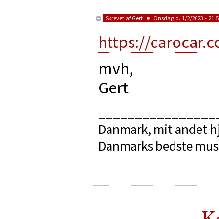
Skrevet af
Gert
Onsdag d. 1/2/2023 - 21:5
https://carocar
mvh,
Gert
________________
Danmark, mit andet hj
Danmarks bedste mus
K