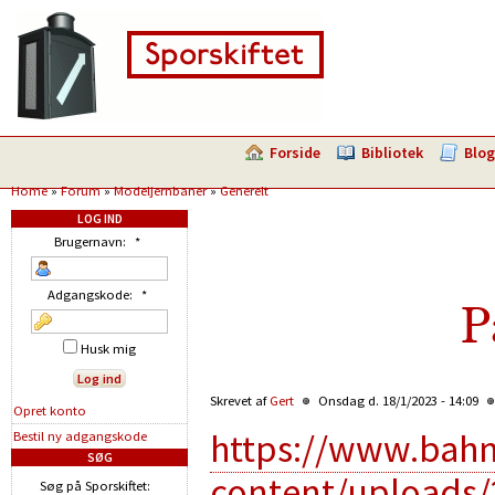
Forside
Bibliotek
Blog
Home
»
Forum
»
Modeljernbaner
»
Generelt
LOG IND
Brugernavn:
*
Adgangskode:
*
P
Husk mig
Skrevet af
Gert
Onsdag d. 18/1/2023 - 14:09
Opret konto
https://www.bahn
Bestil ny adgangskode
SØG
content/uploads/
Søg på Sporskiftet: