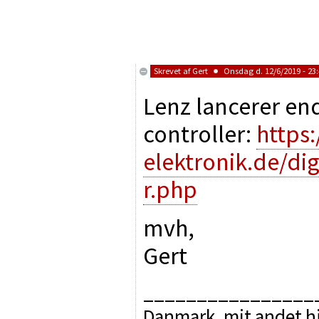
Skrevet af
Gert
Onsdag d. 12/6/2019 - 23
Lenz lancerer end
controller:
https
elektronik.de/dig
r.php
mvh,
Gert
________________
Danmark, mit andet hj