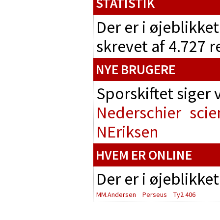
STATISTIK
Der er i øjeblikke
skrevet af 4.727 
NYE BRUGERE
Sporskiftet siger
Nederschier
scie
NEriksen
HVEM ER ONLINE
Der er i øjeblikke
MM.Andersen
Perseus
Ty2 406