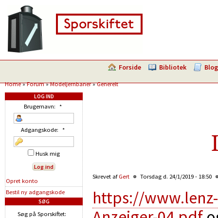
Forside
Bibliotek
Blog
Home
»
Forum
»
Modeljernbaner
»
Generelt
LOG IND
Brugernavn:
*
Adgangskode:
*
Husk mig
Skrevet af
Gert
Torsdag d. 24/1/2019 - 18:50
Opret konto
https://www.lenz-
Bestil ny adgangskode
SØG
Anzeiger-04.pdf
o
Søg på Sporskiftet: