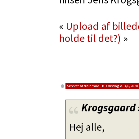
«
Upload af billed
holde til det?)
»
Skrevet af
trainmad
Onsdag d. 3/6/2020 
Krogsgaard
Hej alle,