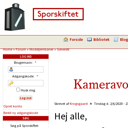
Forside
Bibliotek
Blog
Home
»
Forum
»
Modeljernbaner
»
Generelt
LOG IND
Brugernavn:
*
Adgangskode:
*
Kameravo
Husk mig
Skrevet af
Krogsgaard
Tirsdag d. 2/6/2020 - 2
Opret konto
Hej alle,
Bestil ny adgangskode
SØG
Søg på Sporskiftet: