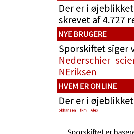
Der er i øjeblikke
skrevet af 4.727 
NYE BRUGERE
Sporskiftet siger
Nederschier
scie
NEriksen
HVEM ER ONLINE
Der er i øjeblikke
okhansen
fkm
Alex
Sporskiftet er baser