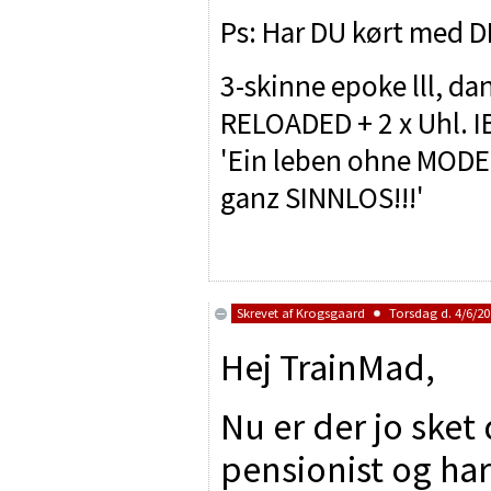
Ps: Har DU kørt med D
3-skinne epoke lll, da
RELOADED + 2 x Uhl. 
'Ein leben ohne MODEL
ganz SINNLOS!!!'
Skrevet af
Krogsgaard
Torsdag d. 4/6/202
Hej TrainMad,
Nu er der jo sket 
pensionist og har