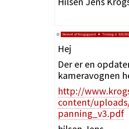
Hilsen Jens Krog
Skrevet af
Krogsgaard
Tirsdag d. 9/6/202
Hej
Der er en opdater
kameravognen h
http://www.kro
content/uploads
panning_v3.pdf
hilsen Jens