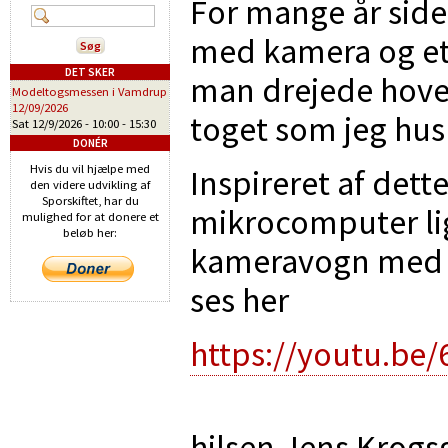
For mange år side
med kamera og et 
DET SKER
man drejede hove
Modeltogsmessen i Vamdrup
12/09/2026
toget som jeg hus
Sat 12/9/2026 -
10:00
-
15:30
DONÉR
Hvis du vil hjælpe med
Inspireret af dette
den videre udvikling af
Sporskiftet, har du
mikrocomputer lig
mulighed for at donere et
beløb her:
kameravogn med p
ses her
https://youtu.be
hilsen Jens Krogs