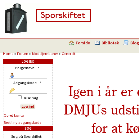
Forside
Bibliotek
Blog
Home
»
Forum
»
Modeljernbaner
»
Generelt
LOG IND
Brugernavn:
*
Adgangskode:
*
Igen i år er
Husk mig
DMJUs udstil
Opret konto
for at 
Bestil ny adgangskode
SØG
Søg på Sporskiftet: