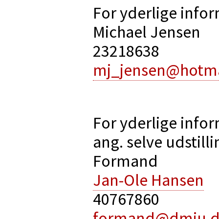
For yderlige info
Michael Jensen
23218638
mj_jensen@hotma
For yderlige info
ang. selve udstill
Formand
Jan-Ole Hansen
40767860
formand@dmju.