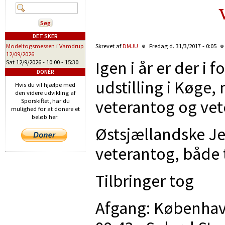
DET SKER
Modeltogsmessen i Vamdrup
Skrevet af
DMJU
Fredag d. 31/3/2017 - 0:05
12/09/2026
Igen i år er der i
Sat 12/9/2026 -
10:00
-
15:30
DONÉR
udstilling i Køge,
Hvis du vil hjælpe med
den videre udvikling af
veterantog og vet
Sporskiftet, har du
mulighed for at donere et
beløb her:
Østsjællandske J
veterantog, både t
Tilbringer tog
Afgang: København