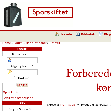
Forside
Bibliotek
Blog
Home
»
Forum
»
Modeljernbaner
»
Generelt
LOG IND
Brugernavn:
*
Adgangskode:
*
Forberede
Husk mig
kø
Opret konto
Bestil ny adgangskode
SØG
Skrevet af
F.Ormstrup
Torsdag d. 29/6/2023 - 
Søg på Sporskiftet: