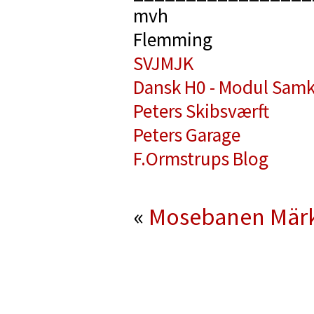
mvh
Flemming
SVJMJK
Dansk H0 - Modul Samk
Peters Skibsværft
Peters Garage
F.Ormstrups Blog
«
Mosebanen
Mär