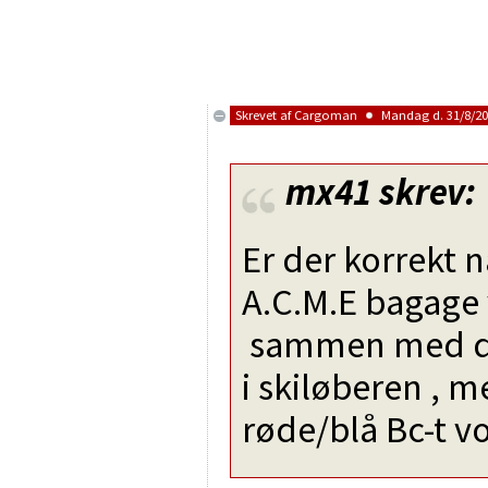
Skrevet af
Cargoman
Mandag d. 31/8/201
mx41
skrev:
Er der korrekt 
A.C.M.E bagage 
sammen med de
i skiløberen , 
røde/blå Bc-t v