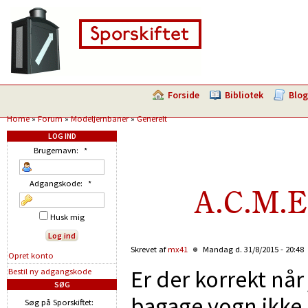
Forside
Bibliotek
Blog
Home
»
Forum
»
Modeljernbaner
»
Generelt
LOG IND
Brugernavn:
*
Adgangskode:
*
A.C.M.E
Husk mig
Skrevet af
mx41
Mandag d. 31/8/2015 - 20:48
Opret konto
Er der korrekt nå
Bestil ny adgangskode
SØG
bagage vogn ikke
Søg på Sporskiftet: