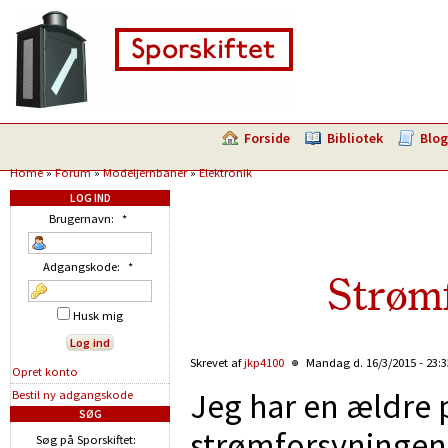
Forside
Bibliotek
Blog
Home
»
Forum
»
Modeljernbaner
»
Elektronik
LOG IND
Brugernavn:
*
Adgangskode:
*
Strømf
Husk mig
Skrevet af
jkp4100
Mandag d. 16/3/2015 - 23:
Opret konto
Jeg har en ældre p
Bestil ny adgangskode
SØG
strømforsyningen u
Søg på Sporskiftet: