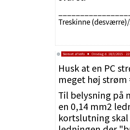
________________
Treskinne (desværre)/
Skrevet af
leifo
Onsdag d. 18/3/2015 - 22
Husk at en PC st
meget høj strøm
Til belysning på
en 0,14 mm2 ledni
kortslutning skal
ledningen der "br