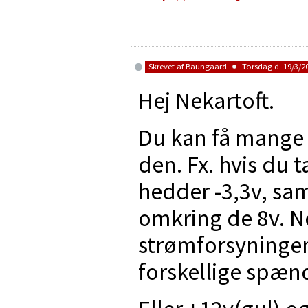
Skrevet af
Baungaard
Torsdag d. 19/3/20
Hej Nekartoft.
Du kan få mange 
den. Fx. hvis du 
hedder -3,3v, sa
omkring de 8v. N
strømforsyningen
forskellige spæn