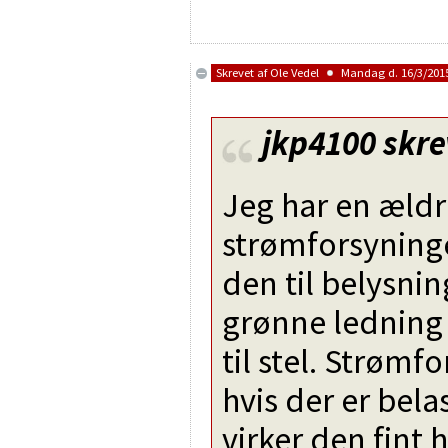
Skrevet af
Ole Vedel
Mandag d. 16/3/2015
jkp4100
skre
Jeg har en ældre
strømforsyninge
den til belysnin
grønne ledning 
til stel. Strømf
hvis der er belas
virker den fint 