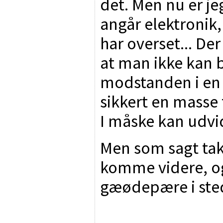
det. Men nu er je
angår elektronik, 
har overset... De
at man ikke kan
modstanden i en 
sikkert en masse
I måske kan udv
Men som sagt tak 
komme videre, og
gæødepære i sted