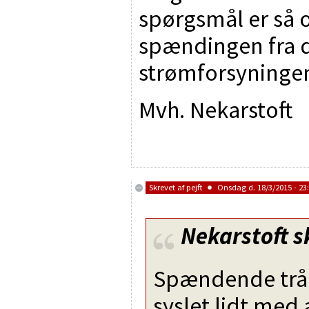
spørgsmål er så 
spændingen fra d
strømforsyningen
Mvh. Nekarstoft
Skrevet af
pejft
Onsdag d. 18/3/2015 - 23
Nekarstoft
s
Spændende tråd
syslet lidt med