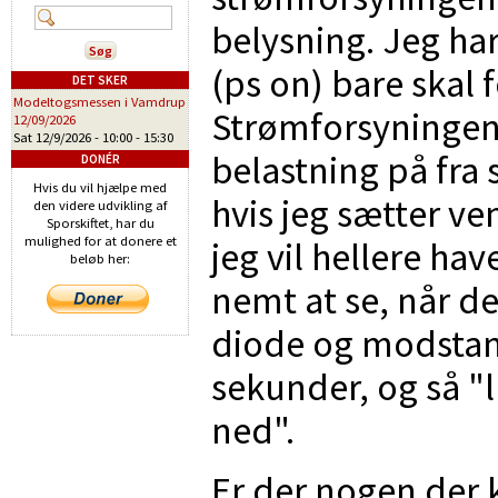
belysning. Jeg ha
(ps on) bare skal f
DET SKER
Modeltogsmessen i Vamdrup
Strømforsyningen 
12/09/2026
Sat 12/9/2026 -
10:00
-
15:30
belastning på fra s
DONÉR
Hvis du vil hjælpe med
hvis jeg sætter ve
den videre udvikling af
Sporskiftet, har du
mulighed for at donere et
jeg vil hellere ha
beløb her:
nemt at se, når de
diode og modstand
sekunder, og så "
ned".
Er der nogen der k