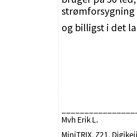
strømforsygning 
og billigst i det l
________________
Mvh Erik L.
MiniTRIX, Z21, Digikei