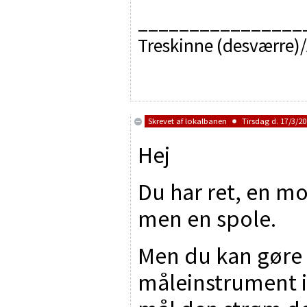
________________
Treskinne (desværre)/
Skrevet af
lokalbanen
Tirsdag d. 17/3/20
Hej
Du har ret, en m
men en spole.
Men du kan gøre 
måleinstrument i