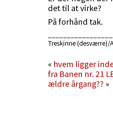
det til at virke?
På forhånd tak.
_________________
Treskinne (desværre)/A
«
hvem ligger ind
fra Banen nr. 21
LE
ældre årgang??
»