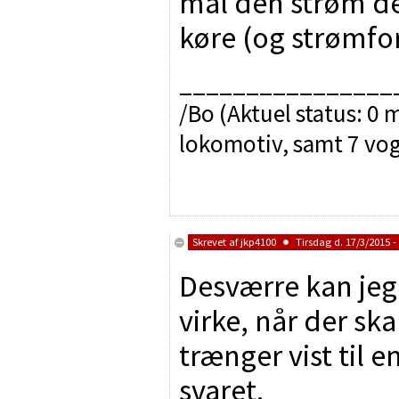
mål den strøm d
køre (og strømfo
________________
/Bo (Aktuel status: 0 
lokomotiv, samt 7 vo
Skrevet af
jkp4100
Tirsdag d. 17/3/2015 -
Desværre kan jeg 
virke, når der sk
trænger vist til 
svaret.