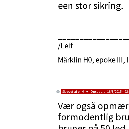
een stor sikring.
________________
/Leif
Märklin H0, epoke III,
Skrevet af
erikl
Onsdag d. 18/3/2015 - 22
Vær også opmær
formodentlig br
bruger på 50 led, 