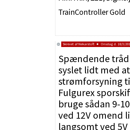
TrainController Gold
Skrevet af
Nekarstoft
Onsdag d. 18/3/201
Spændende tråd d
syslet lidt med a
strømforsyning ti
Fulgurex sporski
bruge sådan 9-10V
ved 12V omend l
langsomt ved 5V 