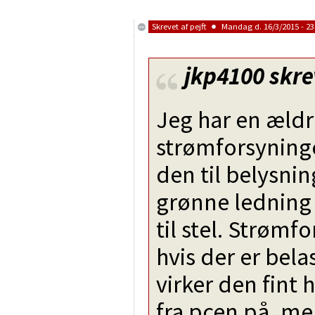
Skrevet af
pejft
Mandag d. 16/3/2015 - 23
jkp4100
skre
Jeg har en ældre
strømforsyninge
den til belysnin
grønne ledning 
til stel. Strømf
hvis der er belas
virker den fint 
fra pcen på, men