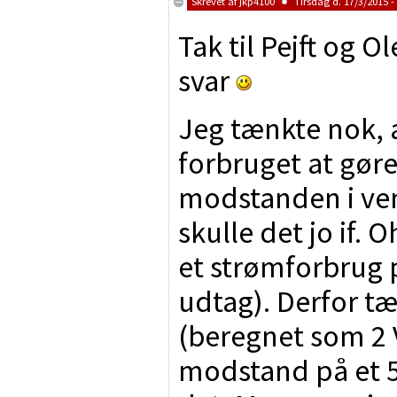
Skrevet af
jkp4100
Tirsdag d. 17/3/2015 -
Tak til Pejft og 
svar
Jeg tænkte nok, 
forbruget at gør
modstanden i ven
skulle det jo if. 
et strømforbrug 
udtag). Derfor tæ
(beregnet som 2
modstand på et 5