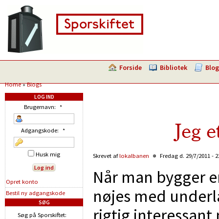
Forside
Bibliotek
Blog
Home
»
Blogs
LOG IND
Brugernavn:
*
Jeg e
Adgangskode:
*
Husk mig
Skrevet af
lokalbanen
Fredag d. 29/7/2011 - 
Når man bygger 
Opret konto
nøjes med underla
Bestil ny adgangskode
SØG
rigtig interessan
Søg på Sporskiftet: