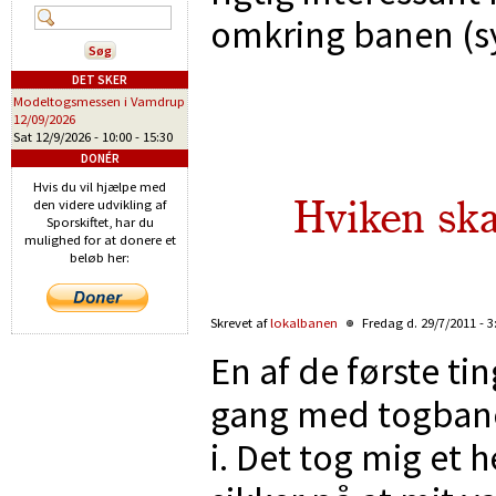
omkring banen (sy
DET SKER
Modeltogsmessen i Vamdrup
12/09/2026
Sat 12/9/2026 -
10:00
-
15:30
DONÉR
Hvis du vil hjælpe med
Hviken ska
den videre udvikling af
Sporskiftet, har du
mulighed for at donere et
beløb her:
Skrevet af
lokalbanen
Fredag d. 29/7/2011 - 3
En af de første ti
gang med togbane 
i. Det tog mig et h