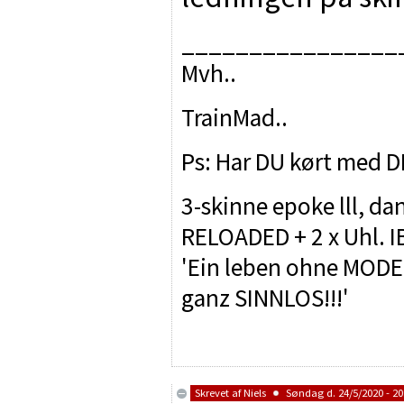
________________
Mvh..
TrainMad..
Ps: Har DU kørt med D
3-skinne epoke lll, da
RELOADED + 2 x Uhl. 
'Ein leben ohne MODEL
ganz SINNLOS!!!'
Skrevet af
Niels
Søndag d. 24/5/2020 - 20