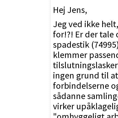
Hej Jens,
Jeg ved ikke helt
for!?! Er der tale
spadestik (74995
klemmer passend
tilslutningslaske
ingen grund til a
forbindelserne og
sådanne samlinge
virker upåklageli
"omhyggeligt ar