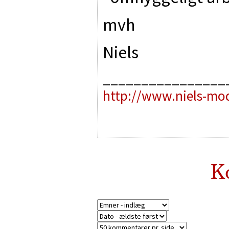
mvh
Niels
________________
http://www.niels-mo
K