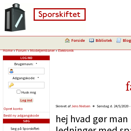
Forside
Bibliotek
Blog
Home
»
Forum
»
Modeljernbaner
»
Elektronik
LOG IND
Brugernavn:
*
Adgangskode:
*
Husk mig
Skrevet af
Jens Nielsen
Søndag d. 24/5/2020 -
Opret konto
hej hvad gør man 
Bestil ny adgangskode
SØG
ledninger med spa
Søg på Sporskiftet: