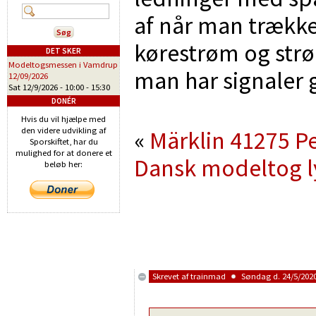
af når man trækk
kørestrøm og strø
DET SKER
Modeltogsmessen i Vamdrup
man har signaler
12/09/2026
Sat 12/9/2026 -
10:00
-
15:30
DONÉR
Hvis du vil hjælpe med
den videre udvikling af
«
Märklin 41275 P
Sporskiftet, har du
mulighed for at donere et
Dansk modeltog ly
beløb her:
Skrevet af
trainmad
Søndag d. 24/5/2020