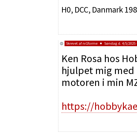
H0, DCC, Danmark 19
Skrevet af
nr1forme
Søndag d. 4/5/2025 -
Ken Rosa hos Ho
hjulpet mig med a
motoren i min MZ 
https://hobbyka