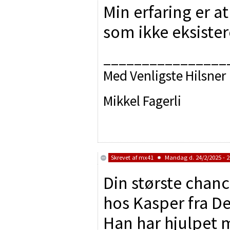
Min erfaring er a
som ikke eksiste
________________
Med Venligste Hilsner
Mikkel Fagerli
Skrevet af
mx41
Mandag d. 24/2/2025 - 2
Din største chanc
hos Kasper fra De
Han har hjulpet 