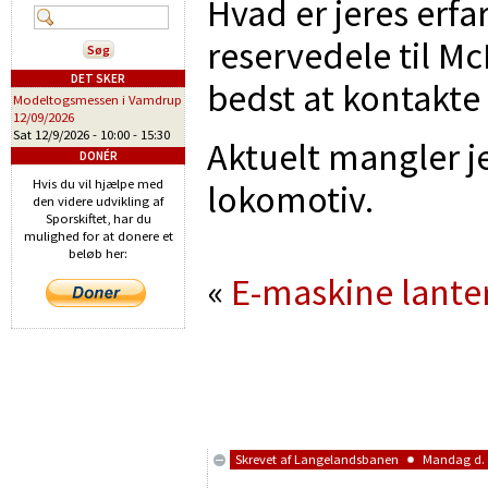
Hvad er jeres erfar
reservedele til M
DET SKER
bedst at kontakte
Modeltogsmessen i Vamdrup
12/09/2026
Sat 12/9/2026 -
10:00
-
15:30
Aktuelt mangler je
DONÉR
Hvis du vil hjælpe med
lokomotiv.
den videre udvikling af
Sporskiftet, har du
mulighed for at donere et
beløb her:
«
E-maskine lante
Skrevet af
Langelandsbanen
Mandag d. 2