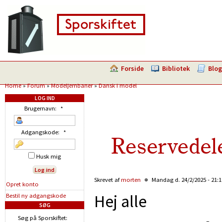
Forside
Bibliotek
Blog
Home
»
Forum
»
Modeljernbaner
»
Dansk i model
LOG IND
Brugernavn:
*
Adgangskode:
*
Reservedele
Husk mig
Skrevet af
morten
Mandag d. 24/2/2025 - 21:
Opret konto
Hej alle
Bestil ny adgangskode
SØG
Søg på Sporskiftet: