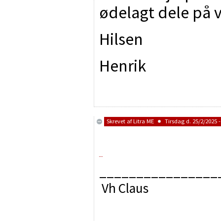
ødelagt dele på 
Hilsen
Henrik
Skrevet af
Litra ME
Tirsdag d. 25/2/2025 -
________________
Vh Claus