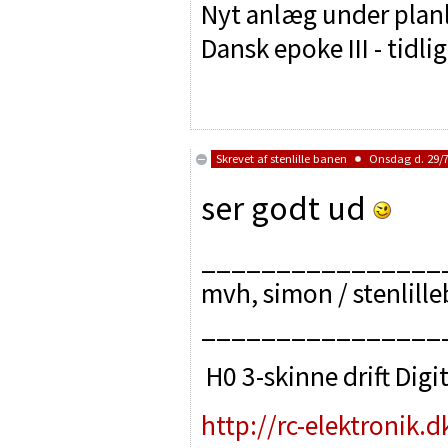
Nyt anlæg under pla
Dansk epoke III - tidli
Skrevet af
stenlille banen
Onsdag d. 29/7
ser godt ud
________________
mvh, simon / stenlill
________________
H0 3-skinne drift Digit
http://rc-elektronik.d