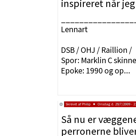
inspireret når je
________________
Lennart
DSB / OHJ / Raillion /
Spor: Marklin C skinne
Epoke: 1990 og op...
Skrevet af
Philip
Onsdag d. 29/7/2009 - 2
Så nu er væggene
perronerne bliv