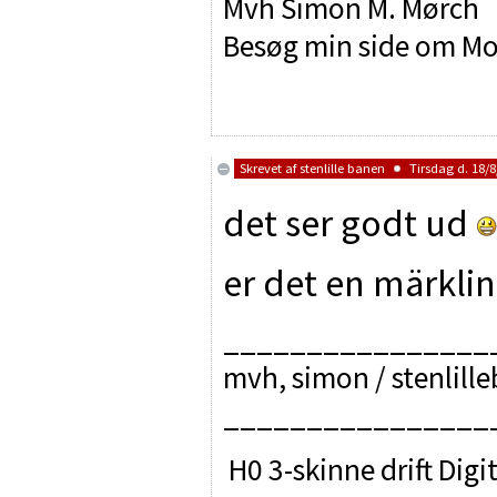
Mvh Simon M. Mørch
Besøg min side om Mo
Skrevet af
stenlille banen
Tirsdag d. 18/8
det ser godt ud
er det en märklin
________________
mvh, simon / stenlill
________________
H0 3-skinne drift Digit