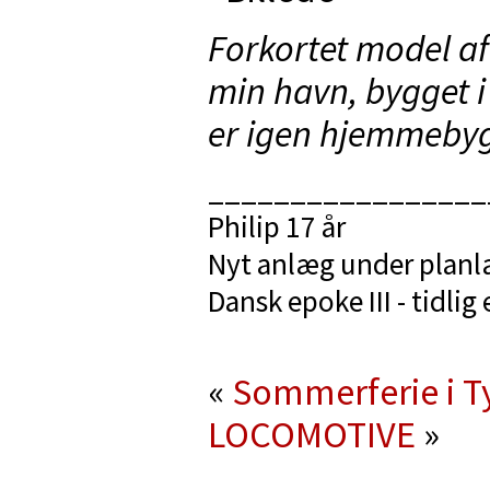
Forkortet model a
min havn, bygget i
er igen hjemmebyg
_________________
Philip 17 år
Nyt anlæg under plan
Dansk epoke III - tidlig
«
Sommerferie i T
LOCOMOTIVE
»