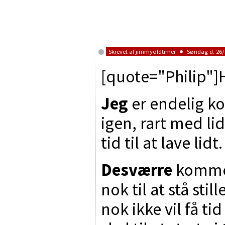
Skrevet af
jimmyoldtimer
Søndag d. 26/7
[quote="Philip"]
Jeg
er endelig k
igen, rart med l
tid til at lave lidt.
Desværre
kommer
nok til at stå stil
nok ikke vil få ti