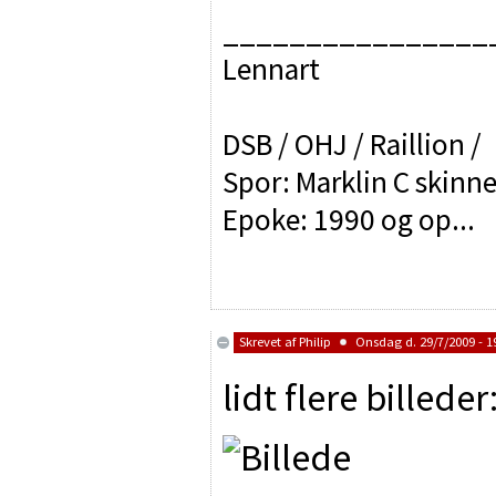
________________
Lennart
DSB / OHJ / Raillion /
Spor: Marklin C skinne
Epoke: 1990 og op...
Skrevet af
Philip
Onsdag d. 29/7/2009 - 1
lidt flere billeder