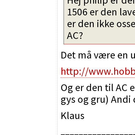
1506 er den lav
er den ikke osse
AC?
Det må være en u
http://www.hobb
Og er den til AC
gys og gru) Andi
Klaus
________________