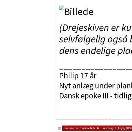
(Drejeskiven er ku
selvfølgelig også 
dens endelige pla
________________
Philip 17 år
Nyt anlæg under pla
Dansk epoke III - tidli
Skrevet af
ronnie6-6
Tirsdag d. 18/8/2009