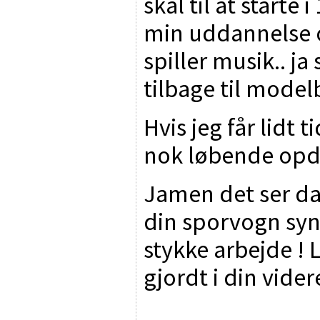
skal til at starte
min uddannelse o
spiller musik.. ja
tilbage til mode
Hvis jeg får lidt ti
nok løbende opda
Jamen det ser da
din sporvogn synte
stykke arbejde ! 
gjordt i din vid
________________