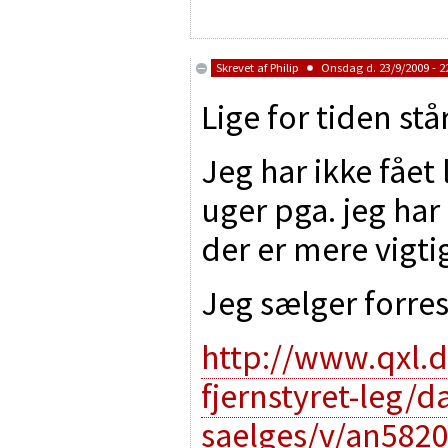
Skrevet af
Philip
Onsdag d. 23/9/2009 - 2
Lige for tiden stå
Jeg har ikke fået
uger pga. jeg har
der er mere vigti
Jeg sælger forre
http://www.qxl.
fjernstyret-leg/
saelges/v/an582