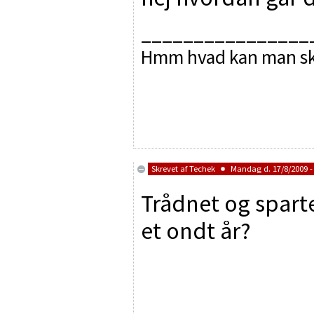
________________
Hmm hvad kan man sk
Skrevet af
Techek
Mandag d. 17/8/2009 -
Trådnet og spart
et ondt år?