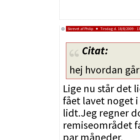
Skrevet af
Philip
Tirsdag d. 18/8/2009 - 1
Citat:
hej hvordan gå
Lige nu står det li
fået lavet noget 
lidt.Jeg regner d
remiseområdet fæ
par måneder.