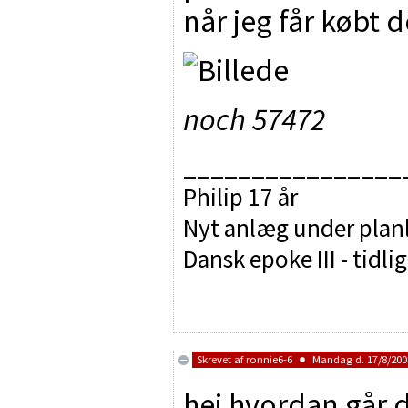
når jeg får købt d
noch 57472
________________
Philip 17 år
Nyt anlæg under pla
Dansk epoke III - tidli
Skrevet af
ronnie6-6
Mandag d. 17/8/2009
hej hvordan går