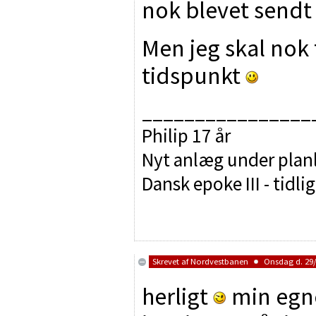
nok blevet send
Men jeg skal nok 
tidspunkt
________________
Philip 17 år
Nyt anlæg under pla
Dansk epoke III - tidli
Skrevet af
Nordvestbanen
Onsdag d. 29/7
herligt
min egne