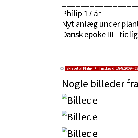
________________
Philip 17 år
Nyt anlæg under pla
Dansk epoke III - tidli
Skrevet af
Philip
Tirsdag d. 18/8/2009 - 1
Nogle billeder fra 