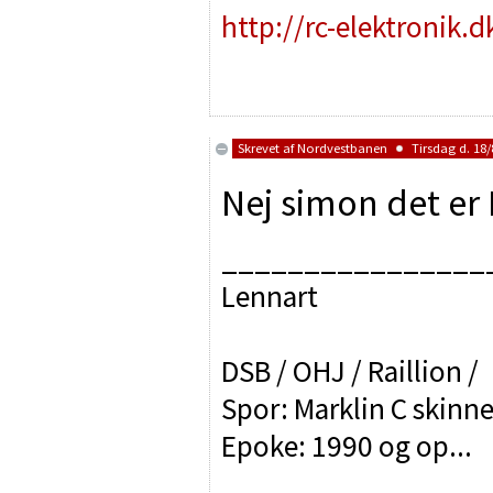
http://rc-elektronik.d
Skrevet af
Nordvestbanen
Tirsdag d. 18/
Nej simon det er
________________
Lennart
DSB / OHJ / Raillion /
Spor: Marklin C skinne
Epoke: 1990 og op...