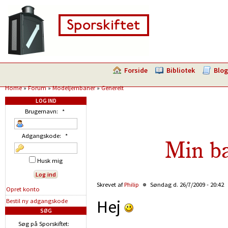
Forside
Bibliotek
Blog
Home
»
Forum
»
Modeljernbaner
»
Generelt
LOG IND
Brugernavn:
*
Adgangskode:
*
Min ba
Husk mig
Skrevet af
Philip
Søndag d. 26/7/2009 - 20:42
Opret konto
Hej
Bestil ny adgangskode
SØG
Søg på Sporskiftet: