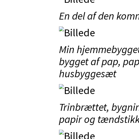
En del af den kom
Min hjemmebygget 
bygget af pap, pap
husbyggesæt
Trinbrættet, bygn
papir og tændstik