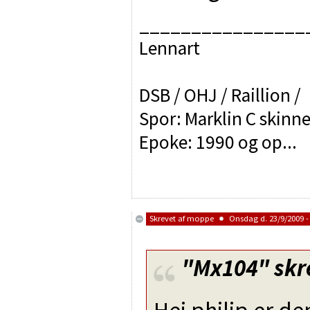
________________
Lennart
DSB / OHJ / Raillion /
Spor: Marklin C skinne
Epoke: 1990 og op...
Skrevet af
moppe
Onsdag d. 23/9/2009 -
"Mx104"
skr
Hej philip er de