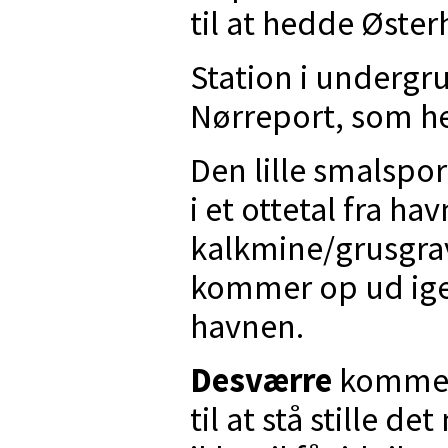
til at hedde Øste
Station i undergr
Nørreport, som h
Den lille smalsp
i et ottetal fra h
kalkmine/grusgrav
kommer op ud ige
havnen.
Desværre
kommer
til at stå stille d