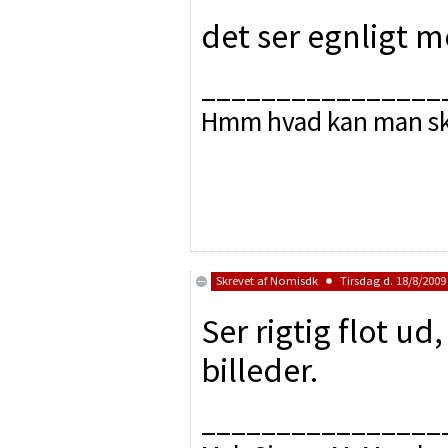
det ser egnligt 
________________
Hmm hvad kan man sk
Skrevet af
Nomisdk
Tirsdag d. 18/8/2009 
Ser rigtig flot ud,
billeder.
________________