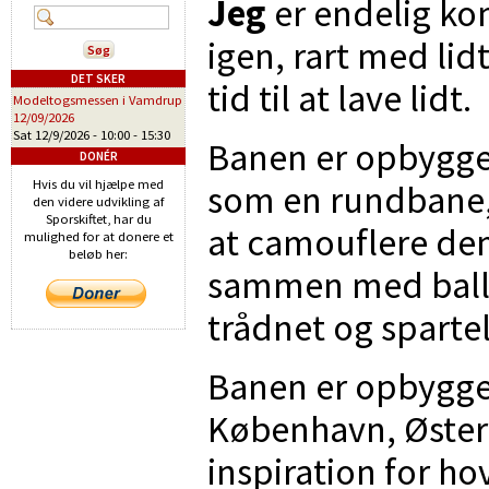
Jeg
er endelig k
igen, rart med li
DET SKER
tid til at lave lidt.
Modeltogsmessen i Vamdrup
12/09/2026
Sat 12/9/2026 -
10:00
-
15:30
Banen er opbygge
DONÉR
Hvis du vil hjælpe med
som en rundbane,
den videre udvikling af
Sporskiftet, har du
at camouflere de
mulighed for at donere et
beløb her:
sammen med balla
trådnet og sparte
Banen er opbygget
København, Østerp
inspiration for h