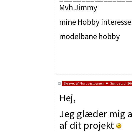
Mvh Jimmy
mine Hobby interesse
modelbane hobby
Skrevet af
Nordvestbanen
Søndag d. 26/7
Hej,
Jeg glæder mig all
af dit projekt