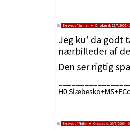
Skrevet af
Jørnet
Onsdag d. 29/7/2009 - 
Jeg ku' da godt 
nærbilleder af d
Den ser rigtig s
________________
H0 Slæbesko+MS+ECos
Skrevet af
Philip
Onsdag d. 29/7/2009 - 2