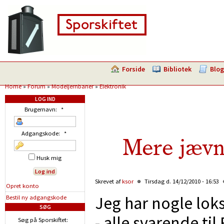
Forside
Bibliotek
Blog
Home
»
Forum
»
Modeljernbaner
»
Elektronik
LOG IND
Brugernavn:
*
Adgangskode:
*
Mere jævn 
Husk mig
Skrevet af
ksor
Tirsdag d. 14/12/2010 - 16:53
Opret konto
Jeg har nogle lok
Bestil ny adgangskode
SØG
- alle svarende ti
Søg på Sporskiftet: