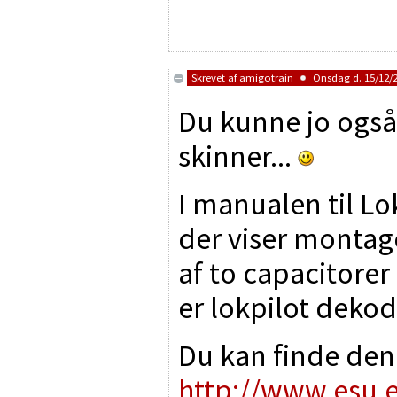
Skrevet af
amigotrain
Onsdag d. 15/12/2
Du kunne jo også
skinner...
I manualen til Lo
der viser montag
af to capacitorer
er lokpilot deko
Du kan finde den
http://www.esu.