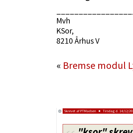
_________________
Mvh
KSor,
8210 Århus V
«
Bremse modul
L
Skrevet af
PTMadsen
Tirsdag d. 14/12/201
"ksor"
skrev