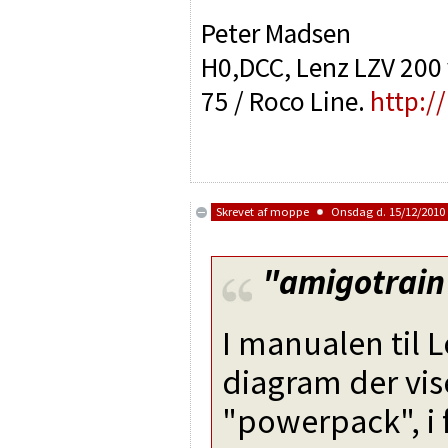
Peter Madsen
H0,DCC, Lenz LZV 200 v
75 / Roco Line.
http:/
Skrevet af
moppe
Onsdag d. 15/12/2010 
"amigotrain
I manualen til L
diagram der vi
"powerpack", i 