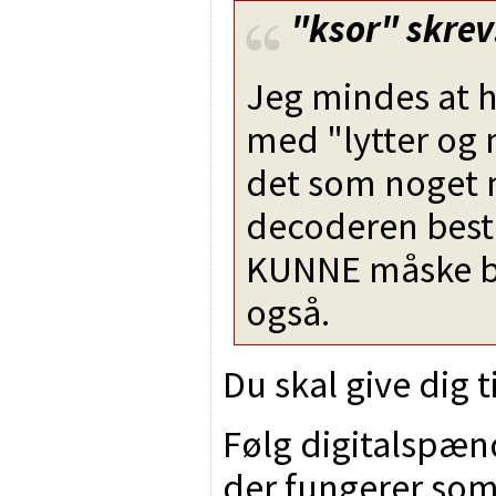
"ksor"
skrev
Jeg mindes at h
med "lytter og 
det som noget 
decoderen beste
KUNNE måske br
også.
Du skal give dig 
Følg digitalspæn
der fungerer som 