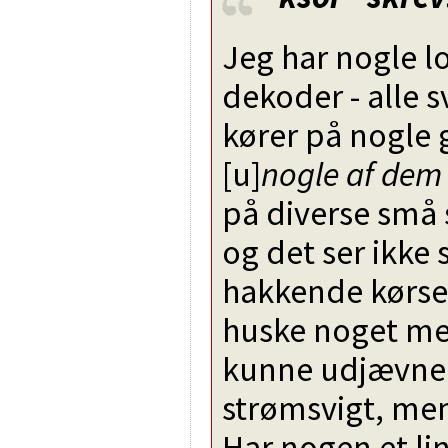
Jeg har nogle l
dekoder - alle 
kører på nogle 
[u]
nogle af de
på diverse små 
og det ser ikke
hakkende kørse
huske noget med
kunne udjævne 
strømsvigt, men H
Har nogen et lin