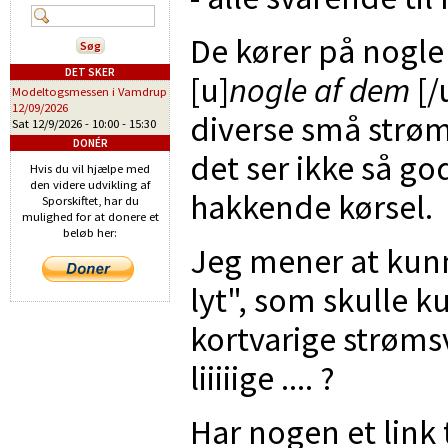
De kører på nogle
DET SKER
[u]
nogle af dem
[/
Modeltogsmessen i Vamdrup
12/09/2026
diverse små strøm
Sat 12/9/2026 -
10:00
-
15:30
DONÉR
det ser ikke så g
Hvis du vil hjælpe med
den videre udvikling af
hakkende kørsel.
Sporskiftet, har du
mulighed for at donere et
beløb her:
Jeg mener at kun
lyt", som skulle
kortvarige strøms
liiiiige .... ?
Har nogen et link 