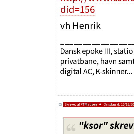
did=156
vh Henrik
________________
Dansk epoke III, stat
privatbane, havn sam
digital AC, K-skinner...
Skrevet af
PTMadsen
Onsdag d. 15/12/201
"ksor"
skrev