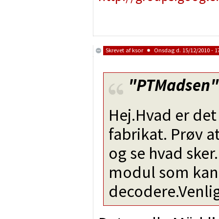
Skrevet af
ksor
Onsdag d. 15/12/2010 - 1
"PTMadsen"
Hej.Hvad er det 
fabrikat. Prøv a
og se hvad sker.
modul som kan 
decodere.Venli