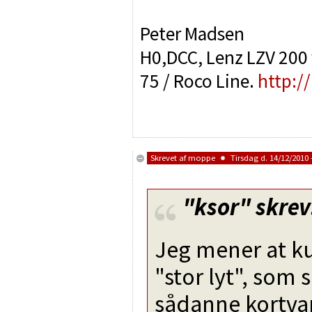
Peter Madsen
H0,DCC, Lenz LZV 200 v
75 / Roco Line.
http:/
Skrevet af
moppe
Tirsdag d. 14/12/2010 
"ksor"
skrev
Jeg mener at k
"stor lyt", som
sådanne kortva