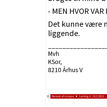
- MEN HVOR VAR D
Det kunne være no
liggende.
________________
Mvh
KSor,
8210 Århus V
Skrevet af
moppe
Lørdag d. 15/1/2011 - 