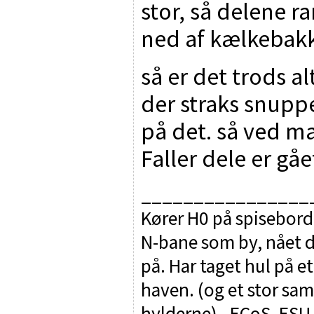
stor, så delene
ned af kælkebak
så er det trods 
der straks snupp
på det. så ved m
Faller dele er gåe
________________
Kører H0 på spisebord
N-bane som by, nået d
på. Har taget hul på e
haven. (og et stor sam
hylderne) - ECoS, ES