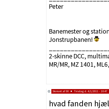
Peter
Banemester og statio
Jonstrupbanen!
________________
2-skinne DCC, multim
MR/MR, MZ 1401, ML6,
Skrevet af
00
Tirsdag d. 4/1/2011 - 10:47
hvad fanden hjæl