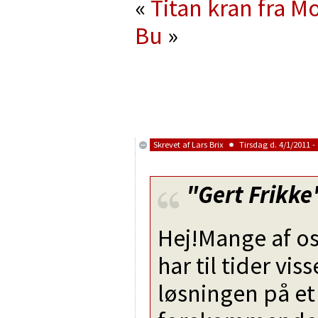
«
Titan kran fra M
Bu
»
Skrevet af
Lars Brix
Tirsdag d. 4/1/2011 - 
"Gert Frikke
Hej!Mange af os
har til tider vi
løsningen på et