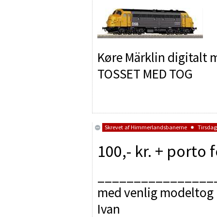
Køre Märklin digitalt 
TOSSET MED TOG
Skrevet af
Himmerlandsbanerne
Tirsdag 
100,- kr. + porto 
________________
med venlig modeltog 
Ivan