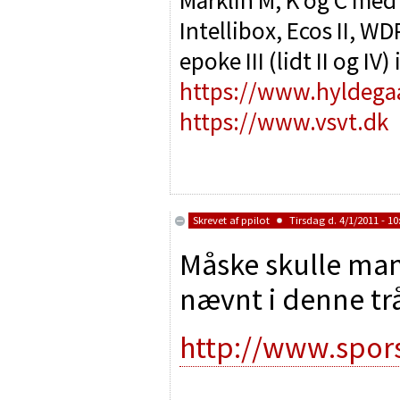
Märklin M, K og C med
Intellibox, Ecos II, 
epoke III (lidt II og IV
https://www.hyldega
https://www.vsvt.dk
Skrevet af
ppilot
Tirsdag d. 4/1/2011 - 10
Måske skulle man 
nævnt i denne tr
http://www.spor
________________