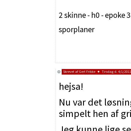
2 skinne - h0 - epoke 3
sporplaner
Skrevet af
Gert Frikke
Tirsdag d. 4/1/2011
hejsa!
Nu var det løsning
simpelt hen af grin..
Jeg kunne lige se