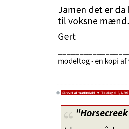
Jamen det er d
til voksne mænd
Gert
________________
modeltog - en kopi af
Skrevet af
martindahl
Tirsdag d. 4/1/2011
"Horsecreek