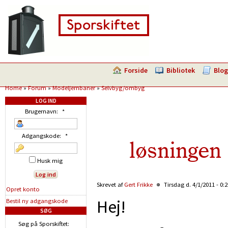
Forside
Bibliotek
Blog
Home
»
Forum
»
Modeljernbaner
»
Selvbyg/ombyg
LOG IND
Brugernavn:
*
Adgangskode:
*
løsningen 
Husk mig
Skrevet af
Gert Frikke
Tirsdag d. 4/1/2011 - 0:
Opret konto
Hej!
Bestil ny adgangskode
SØG
Søg på Sporskiftet: