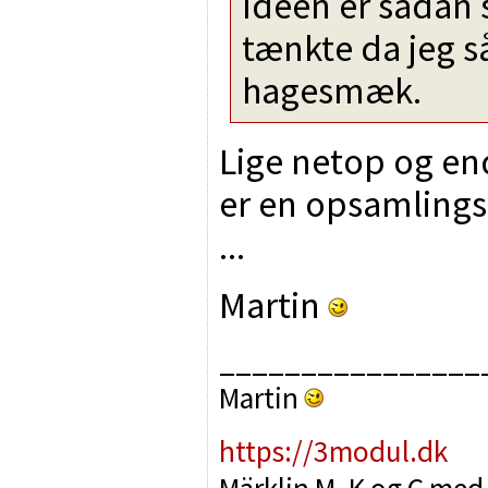
Ideen er sådan 
tænkte da jeg s
hagesmæk.
Lige netop og en
er en opsamlingsb
...
Martin
________________
Martin
https://3modul.dk