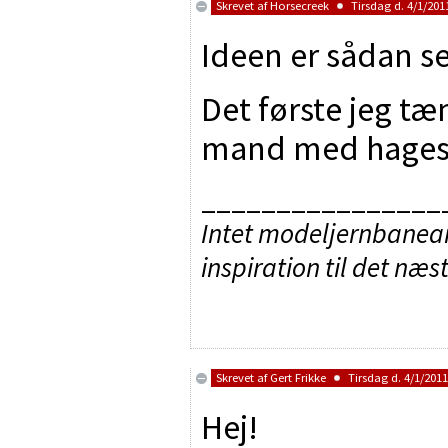
Skrevet af
Horsecreek
Tirsdag d. 4/1/2011
Ideen er sådan s
Det første jeg tæn
mand med hage
________________
Intet modeljernbaneanl
inspiration til det næs
Skrevet af
Gert Frikke
Tirsdag d. 4/1/2011
Hej!