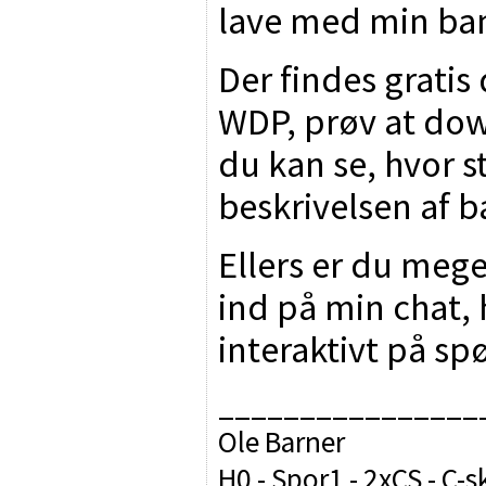
lave med min ba
Der findes grati
WDP, prøv at dow
du kan se, hvor st
beskrivelsen af 
Ellers er du meg
ind på min chat,
interaktivt på s
________________
Ole Barner
H0 - Spor1 - 2xCS - C-