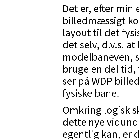
Det er, efter min 
billedmæssigt kon
layout til det fys
det selv, d.v.s. a
modelbaneven, s
bruge en del tid, 
ser på WDP billed
fysiske bane.
Omkring logisk sk
dette nye vidunde
egentlig kan, er