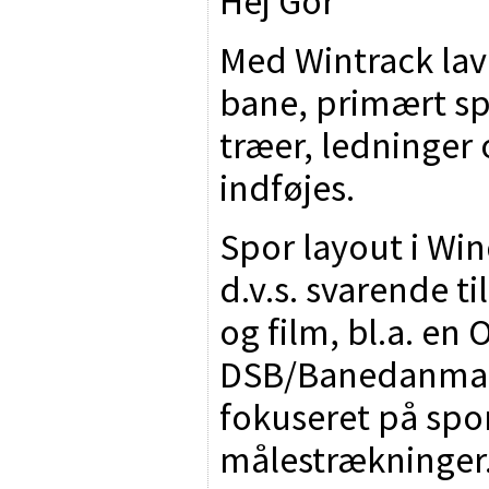
Hej Gor
Med Wintrack lave
bane, primært sp
træer, ledninger
indføjes.
Spor layout i Win
d.v.s. svarende ti
og film, bl.a. en
DSB/Banedanmark
fokuseret på spor
målestrækninger