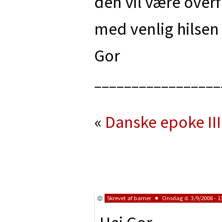
den vil være overf
med venlig hilsen
Gor
_________________
«
Danske epoke III
Skrevet af
barner
Onsdag d. 3/9/2008 - 1