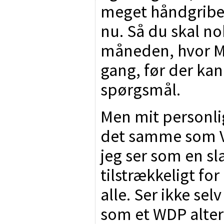
meget håndgribeli
nu. Så du skal no
måneden, hvor Mä
gang, før der kan
spørgsmål.
Men mit personli
det samme som 
jeg ser som en s
tilstrækkeligt fo
alle. Ser ikke s
som et WDP altern