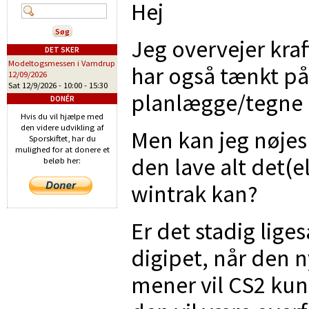
Hej
Jeg overvejer kraf
DET SKER
Modeltogsmessen i Vamdrup
har også tænkt på
12/09/2026
Sat 12/9/2026 -
10:00
-
15:30
planlægge/tegne 
DONÉR
Hvis du vil hjælpe med
den videre udvikling af
Men kan jeg nøjes
Sporskiftet, har du
mulighed for at donere et
den lave alt det(e
beløb her:
wintrak kan?
Er det stadig liges
digipet, når den 
mener vil CS2 kunn