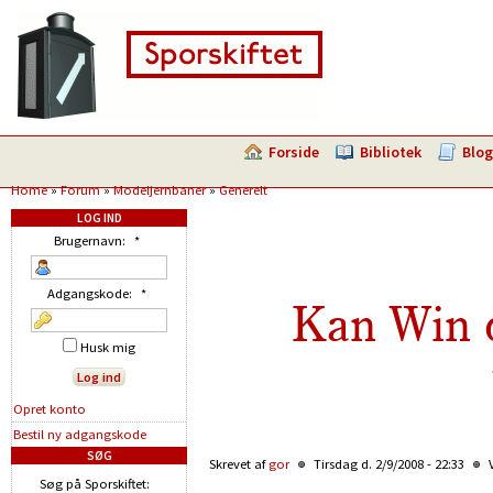
Forside
Bibliotek
Blog
Home
»
Forum
»
Modeljernbaner
»
Generelt
LOG IND
Brugernavn:
*
Adgangskode:
*
Kan Win 
Husk mig
Opret konto
Bestil ny adgangskode
SØG
Skrevet af
gor
Tirsdag d. 2/9/2008 - 22:33
V
Søg på Sporskiftet: