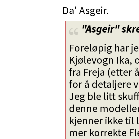
Da' Asgeir.
"Asgeir"
skr
Foreløpig har j
Kjølevogn Ika, o
fra Freja (etter
for å detaljere
Jeg ble litt sku
denne modellen 
kjenner ikke til
mer korrekte F