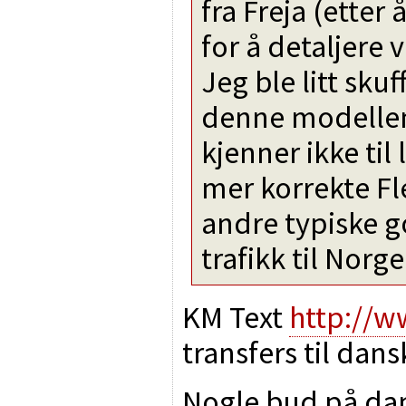
fra Freja (etter
for å detaljere
Jeg ble litt sku
denne modellen 
kjenner ikke til
mer korrekte F
andre typiske g
trafikk til Norg
KM Text
http://w
transfers til dan
Nogle bud på da