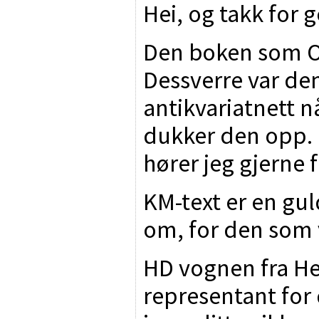
Hei, og takk for 
Den boken som Oc
Dessverre var den
antikvariatnett n
dukker den opp. H
hører jeg gjerne 
KM-text er en gul
om, for den som v
HD vognen fra Hel
representant for