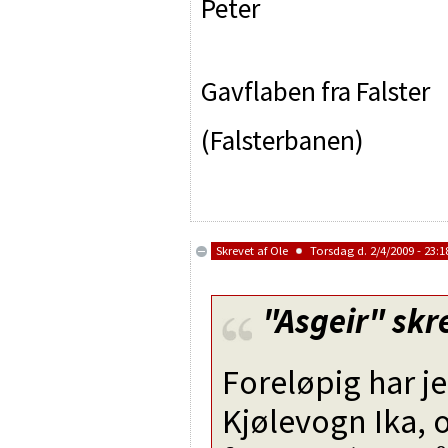
Peter
Gavflaben fra Falster
(Falsterbanen)
Skrevet af
Ole
Torsdag d. 2/4/2009 - 23:1
"Asgeir"
skr
Foreløpig har j
Kjølevogn Ika, o