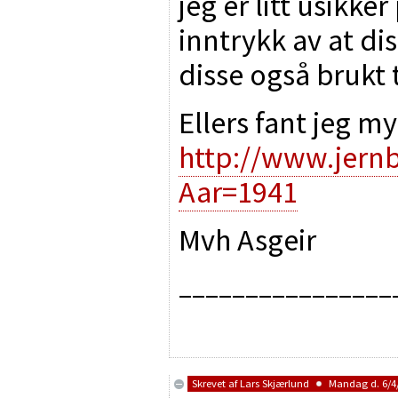
jeg er litt usikke
inntrykk av at dis
disse også brukt 
Ellers fant jeg my
http://www.jern
Aar=1941
Mvh Asgeir
________________
Skrevet af
Lars Skjærlund
Mandag d. 6/4/