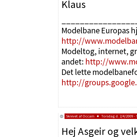
Klaus
________________
Modelbane Europas h
http://www.modelba
Modeltog, internet, g
andet:
http://www.m
Det lette modelbanef
http://groups.google
Skrevet af
Occam
Torsdag d. 2/4/2009 - 
Hej Asgeir og vel