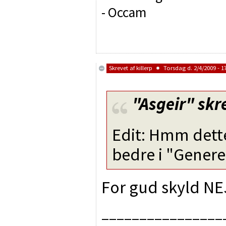
- Occam
Skrevet af
killerp
Torsdag d. 2/4/2009 - 1
"Asgeir"
skr
Edit: Hmm dett
bedre i "Generelt
For gud skyld NE
________________