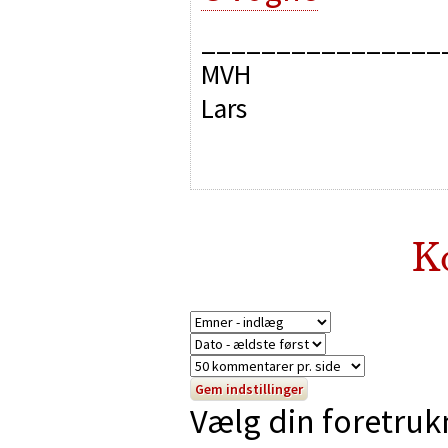
________________
MVH
Lars
K
Vælg din foretruk