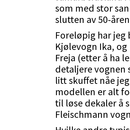
som med stor sann
slutten av 50-åren
Foreløpig har jeg 
Kjølevogn Ika, og h
Freja (etter å ha l
detaljere vognen 
litt skuffet nåe j
modellen er alt fo
til løse dekaler å
Fleischmann vogn
Hvilke andre typi