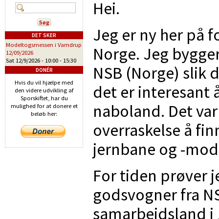
Hei.
Jeg er ny her på 
DET SKER
Modeltogsmessen i Vamdrup
Norge. Jeg bygger
12/09/2026
Sat 12/9/2026 -
10:00
-
15:30
NSB (Norge) slik 
DONÉR
Hvis du vil hjælpe med
det er interesant 
den videre udvikling af
Sporskiftet, har du
naboland. Det var
mulighed for at donere et
beløb her:
overraskelse å fi
jernbane og -mode
For tiden prøver 
godsvogner fra N
samarbeidsland i 1