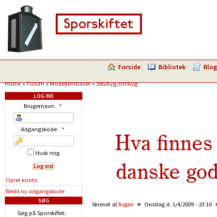
Forside
Bibliotek
Blog
Home
»
Forum
»
Modeljernbaner
»
Selvbyg/ombyg
LOG IND
Brugernavn:
*
Adgangskode:
*
Hva finnes
Husk mig
danske go
Opret konto
Bestil ny adgangskode
SØG
Skrevet af
Asgeir
Onsdag d. 1/4/2009 - 23:10
Søg på Sporskiftet: