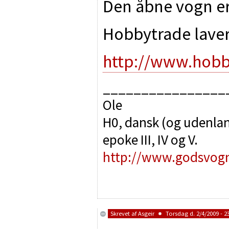
Den åbne vogn er 
Hobbytrade lave
http://www.hobb
________________
Ole
H0, dansk (og udenlan
epoke III, IV og V.
http://www.godsvog
Skrevet af
Asgeir
Torsdag d. 2/4/2009 - 2