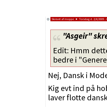
Skrevet af
moppe
Torsdag d. 2/4/2009 - 
"Asgeir"
skr
Edit: Hmm dett
bedre i "Generelt
Nej, Dansk i Model
Kig evt ind på h
laver flotte dans