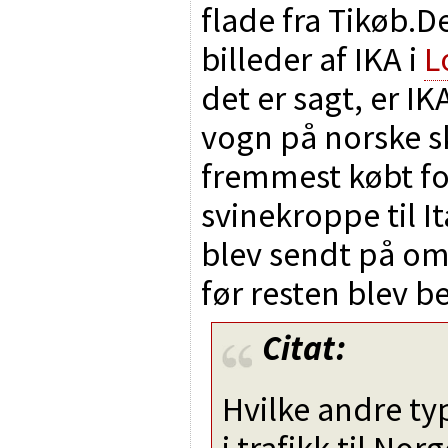
flade fra Tikøb.D
billeder af IKA i
L
det er sagt, er I
vogn på norske sk
fremmest købt fo
svinekroppe til I
blev sendt på omf
før resten blev bes
Citat:
Hvilke andre ty
i trafikk til Nor