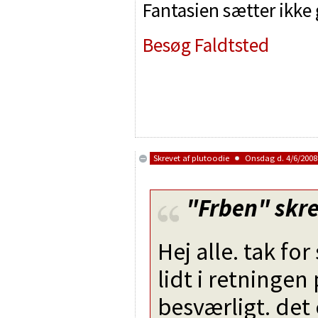
Fantasien sætter ikke
Besøg Faldtsted
Skrevet af
plutoodie
Onsdag d. 4/6/2008 
"Frben"
skre
Hej alle. tak for
lidt i retningen
besværligt. det