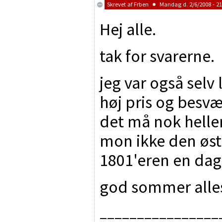
Skrevet af
Frben
Mandag d. 2/6/2008 - 21
Hej alle.
tak for svarerne.
jeg var også selv
høj pris og besvæ
det må nok hell
mon ikke den øst
1801'eren en dag
god sommer all
________________