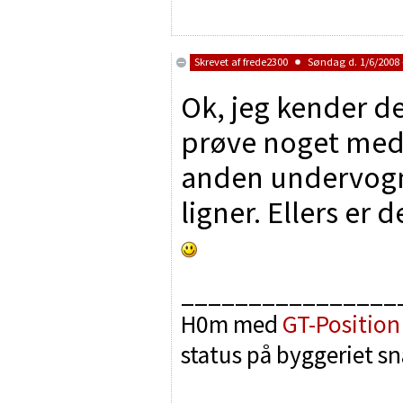
Skrevet af
frede2300
Søndag d. 1/6/2008 
Ok, jeg kender d
prøve noget med
anden undervogn 
ligner. Ellers er
________________
H0m med
GT-Position
status på byggeriet sn