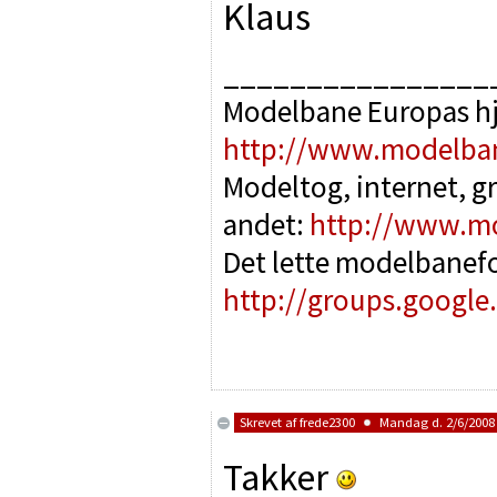
Klaus
________________
Modelbane Europas h
http://www.modelba
Modeltog, internet, g
andet:
http://www.m
Det lette modelbanef
http://groups.google
Skrevet af
frede2300
Mandag d. 2/6/2008 
Takker