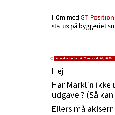
________________
H0m med
GT-Position
status på byggeriet sn
Skrevet af
henho
Mandag d. 2/6/2008 - 1
Hej
Har Märklin ikk
udgave ? (Så kan 
Ellers må aklser