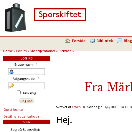
Forside
Bibliotek
Blog
Home
»
Forum
»
Modeljernbaner
»
Elektronik
LOG IND
Brugernavn:
*
Adgangskode:
*
Fra Märk
Husk mig
Skrevet af
Frben
Søndag d. 1/6/2008 - 14:19
Opret konto
Hej.
Bestil ny adgangskode
SØG
Søg på Sporskiftet: