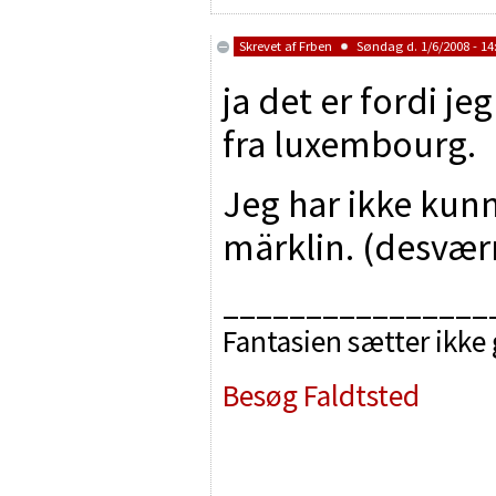
Skrevet af
Frben
Søndag d. 1/6/2008 - 14
ja det er fordi j
fra luxembourg.
Jeg har ikke kun
märklin. (desvær
________________
Fantasien sætter ikke
Besøg Faldtsted