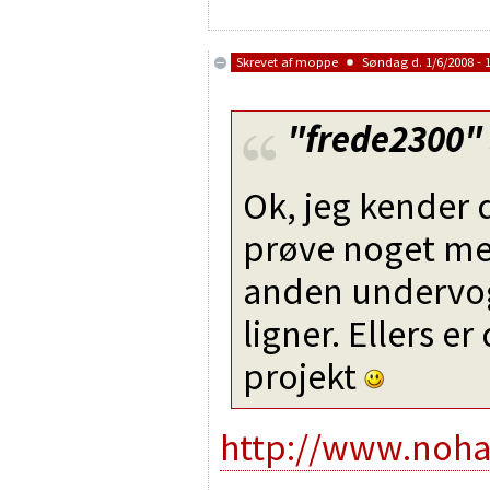
Skrevet af
moppe
Søndag d. 1/6/2008 - 
"frede2300"
Ok, jeg kender 
prøve noget me
anden undervog
ligner. Ellers 
projekt
http://www.noh