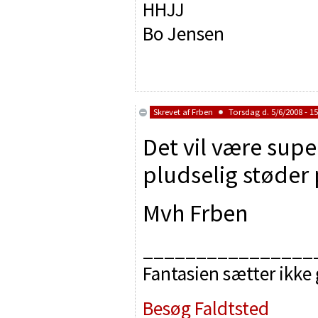
HHJJ
Bo Jensen
Skrevet af
Frben
Torsdag d. 5/6/2008 - 15
Det vil være supe
pludselig støder 
Mvh Frben
________________
Fantasien sætter ikke
Besøg Faldtsted