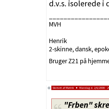
d.v.s. isolerede i
________________
MVH
Henrik
2-skinne, dansk, epo
Bruger Z21 på hjemm
Skrevet af
Møtrik
Mandag d. 2/6/2008 - 2
"Frben"
skre