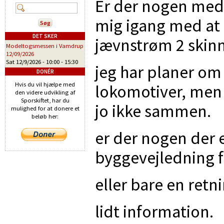
Er der nogen med 
mig igang med at
DET SKER
jævnstrøm 2 skinne
Modeltogsmessen i Vamdrup
12/09/2026
Sat 12/9/2026 -
10:00
-
15:30
jeg har planer om
DONÉR
Hvis du vil hjælpe med
lokomotiver, men 
den videre udvikling af
Sporskiftet, har du
jo ikke sammen.
mulighed for at donere et
beløb her:
er der nogen der 
byggevejledning 
eller bare en retn
lidt information.