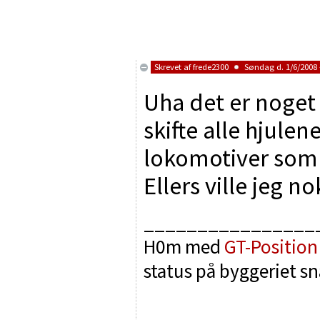
Skrevet af
frede2300
Søndag d. 1/6/2008 
Uha det er noget a
skifte alle hjulen
lokomotiver som 
Ellers ville jeg n
________________
H0m med
GT-Position
status på byggeriet sn