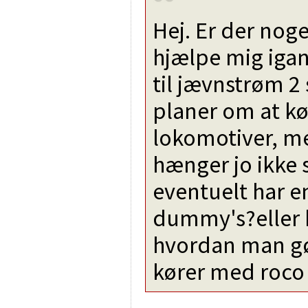
Hej. Er der nog
hjælpe mig iga
til jævnstrøm 2 
planer om at kø
lokomotiver, me
hænger jo ikke
eventuelt har e
dummy's?eller b
hvordan man gør
kører med roco