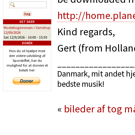
http://home.pla
DET SKER
Kind regards,
Modeltogsmessen i Vamdrup
12/09/2026
Sat 12/9/2026 -
10:00
-
15:30
DONÉR
Gert (from Hollan
Hvis du vil hjælpe med
den videre udvikling af
Sporskiftet, har du
_________________
mulighed for at donere et
beløb her:
Danmark, mit andet hje
bedste musik!
«
bileder af tog
mä