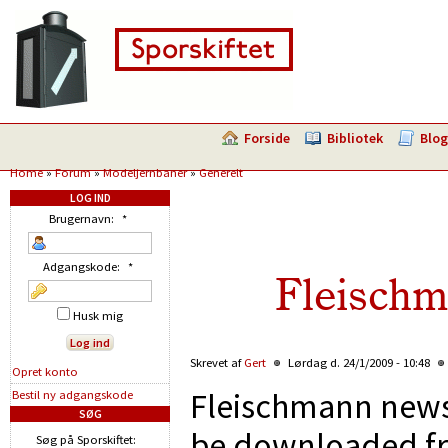
Forside
Bibliotek
Blog
Home
»
Forum
»
Modeljernbaner
»
Generelt
LOG IND
Brugernavn:
*
Adgangskode:
*
Fleischm
Husk mig
Skrevet af
Gert
Lørdag d. 24/1/2009 - 10:48
Opret konto
Fleischmann news 
Bestil ny adgangskode
SØG
be downloaded fr
Søg på Sporskiftet: