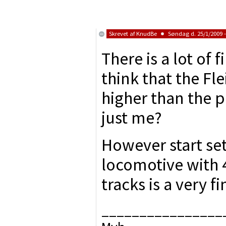
Skrevet af
KnudBe
Søndag d. 25/1/2009 -
There is a lot of f
think that the Fle
higher than the pri
just me?
However start set
locomotive with 
tracks is a very fi
________________