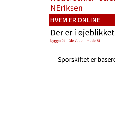
NEriksen
HVEM ER ONLINE
Der er i øjeblikke
bygger01
Ole Vedel
model65
Sporskiftet er baser