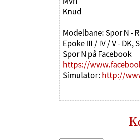
Mvh
Knud
Modelbane: Spor N - R
Epoke III / IV / V - DK, S
Spor N på Facebook
https://www.facebo
Simulator:
http://www
K