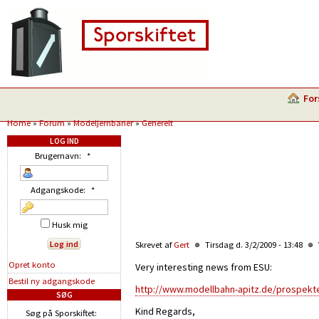
For
Home
»
Forum
»
Modeljernbaner
»
Generelt
LOG IND
Brugernavn:
*
Adgangskode:
*
Husk mig
Skrevet af
Gert
Tirsdag d. 3/2/2009 - 13:48
Opret konto
Very interesting news from ESU:
Bestil ny adgangskode
http://www.modellbahn-apitz.de/prospekt
SØG
Kind Regards,
Søg på Sporskiftet: