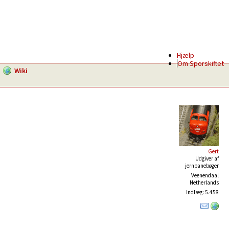
Hjælp
Om Sporskiftet
Wiki
Gert
Udgiver af
jernbanebøger
Veenendaal
Netherlands
Indlæg: 5.458