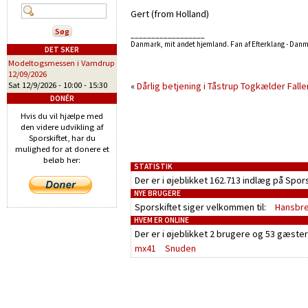
Gert (from Holland)
__________________
Danmark, mit andet hjemland. Fan af Efterklang - Dan
DET SKER
Modeltogsmessen i Vamdrup
12/09/2026
Sat 12/9/2026 -
10:00
-
15:30
«
Dårlig betjening i Tåstrup Togkælder
Fall
DONÉR
Hvis du vil hjælpe med
den videre udvikling af
Sporskiftet, har du
mulighed for at donere et
beløb her:
STATISTIK
Der er i øjeblikket 162.713 indlæg på Spor
NYE BRUGERE
Sporskiftet siger velkommen til:
Hansbr
HVEM ER ONLINE
Der er i øjeblikket
2 brugere
og
53 gæster
mx41
Snuden