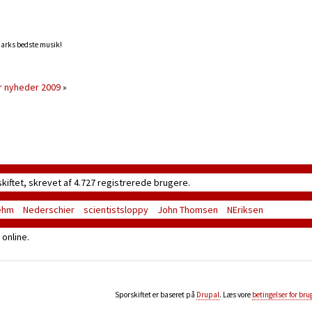
marks bedste musik!
er nyheder 2009
»
skiftet, skrevet af 4.727 registrerede brugere.
ehm
Nederschier
scientistsloppy
John Thomsen
NEriksen
online.
Sporskiftet er baseret på
Drupal
. Læs vore
betingelser for bru