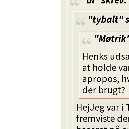
"tybalt"
s
"Møtrik
Henks udsa
at holde v
apropos, h
der brugt?
HejJeg var i 
fremviste de