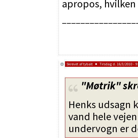
apropos, hvilken
________________
Skrevet af
tybalt
Tirsdag d. 16/3/2010 - 9
"Møtrik"
skr
Henks udsagn ko
vand hele vejen
undervogn er d