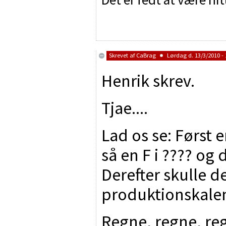
Skrevet af
CaBrag
Lørdag d. 13/3/2010 - 
Henrik skrev.
Tjae....
Lad os se: Først 
så en F i ???? og
Derefter skulle d
produktionskalend
Regne, regne, re