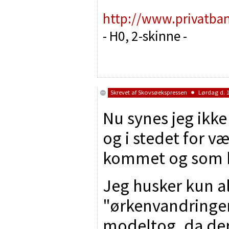
http://www.privatba
- H0, 2-skinne -
Skrevet af
Skovsøekspressen
Lørdag d. 1
Nu synes jeg ikke
og i stedet for v
kommet og som k
Jeg husker kun al
"ørkenvandringe
modeltog, da der 