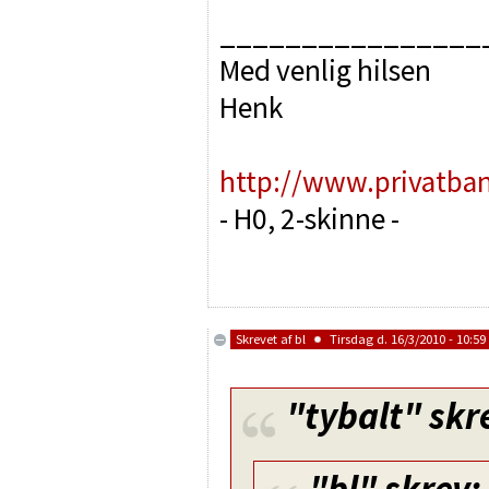
________________
Med venlig hilsen
Henk
http://www.privatba
- H0, 2-skinne -
Skrevet af
bl
Tirsdag d. 16/3/2010 - 10:59
"tybalt"
skr
"bl"
skrev: