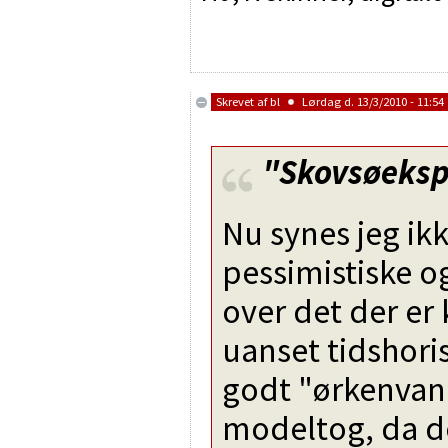
Skrevet af
bl
Lørdag d. 13/3/2010 - 11:54
"Skovsøeksp
Nu synes jeg ikk
pessimistiske og
over det der 
uanset tidshori
godt "ørkenvan
modeltog, da de