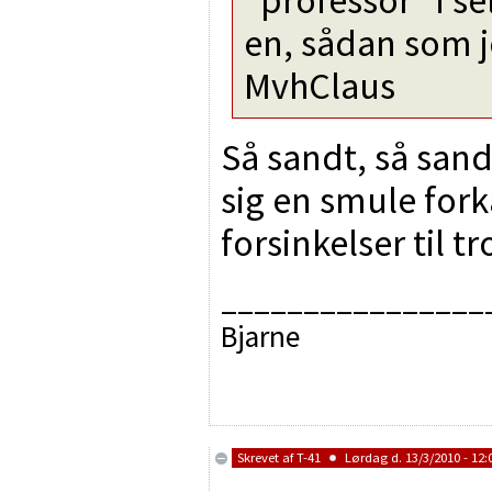
en, sådan som j
MvhClaus
Så sandt, så sand
sig en smule for
forsinkelser til tr
________________
Bjarne
Skrevet af
T-41
Lørdag d. 13/3/2010 - 12: