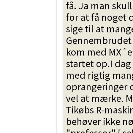
få. Ja man skul
for at få noget 
sige til at mang
Gennembrudet k
kom med MX´er
startet op.I dag
med rigtig mang
oprangeringer 
vel at mærke. Me
Tikøbs R-maskine
behøver ikke n
"professor" i se