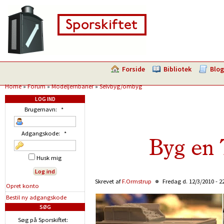
Forside
Bibliotek
Blog
Home
»
Forum
»
Modeljernbaner
»
Selvbyg/ombyg
LOG IND
Brugernavn:
*
Adgangskode:
*
Byg en 
Husk mig
Skrevet af
F.Ormstrup
Fredag d. 12/3/2010 - 2
Opret konto
Bestil ny adgangskode
SØG
Søg på Sporskiftet: