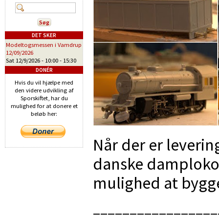
DET SKER
Modeltogsmessen i Vamdrup
12/09/2026
Sat 12/9/2026 -
10:00
-
15:30
DONÉR
Hvis du vil hjælpe med
den videre udvikling af
Sporskiftet, har du
mulighed for at donere et
beløb her:
Når der er leveri
danske damplokom
mulighed at bygg
_________________