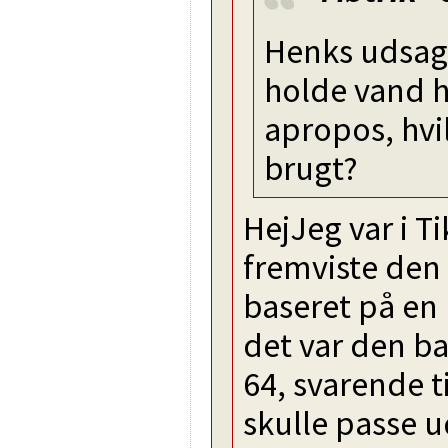
Henks udsagn
holde vand h
apropos, hvi
brugt?
HejJeg var i T
fremviste den
baseret på en 
det var den b
64, svarende t
skulle passe u