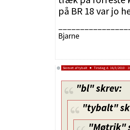
på BR 18 var jo h
________________
Bjarne
Skrevet af
tybalt
Tirsdag d. 16/3/2010 - 1
"bl"
skrev:
"tybalt"
sk
"Møtrik"