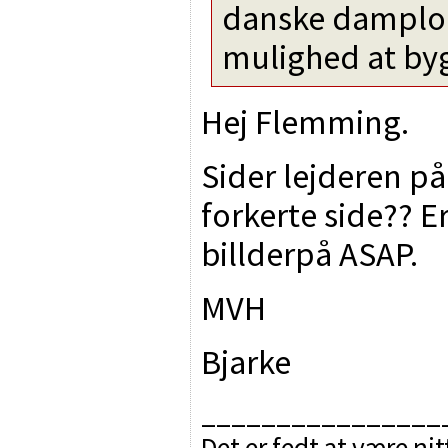
danske damplok
mulighed at by
Hej Flemming.
Sider lejderen p
forkerte side?? Er
billderpå ASAP.
MVH
Bjarke
________________
Det er fedt at være nit