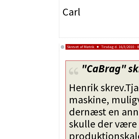
Carl
Skrevet af
Møtrik
Tirsdag d. 16/3/2010 - 8
"CaBrag"
sk
Henrik skrev.Tjae
maskine, muligvi
dernæst en anno
skulle der være 
produktionskale