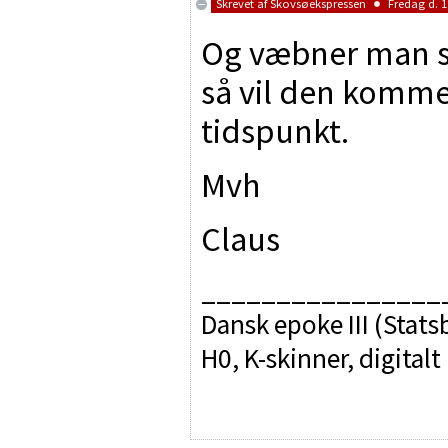
Skrevet af
Skovsøekspressen
Fredag d. 1
Og væbner man s
så vil den komme
tidspunkt.
Mvh
Claus
________________
Dansk epoke III (Sta
H0, K-skinner, digitalt