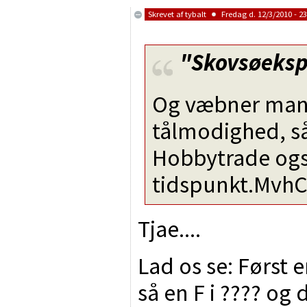
Skrevet af
tybalt
Fredag d. 12/3/2010 - 23
"Skovsøeksp
Og væbner man
tålmodighed, s
Hobbytrade ogs
tidspunkt.MvhC
Tjae....
Lad os se: Først 
så en F i ???? og