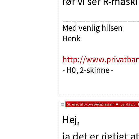
før vi ser R-mask
________________
Med venlig hilsen
Henk
http://www.privatba
- H0, 2-skinne -
Skrevet af
Skovsøekspressen
Lørdag d. 1
Hej,
ja det er rigtigt 