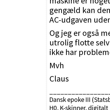
maskine er noget
gengæld kan den 
AC-udgaven uden
Og jeg er også me
utrolig flotte se
ikke har problem
Mvh
Claus
________________
Dansk epoke III (Sta
H0, K-skinner, digitalt