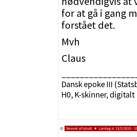
nødvendigvis at v
for at gå i gang 
forstået det.
Mvh
Claus
________________
Dansk epoke III (Sta
H0, K-skinner, digitalt
Skrevet af
tybalt
Lørdag d. 13/3/2010 - 1