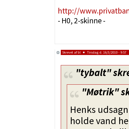
http://www.privatba
- H0, 2-skinne -
Skrevet af
bl
Tirsdag d. 16/3/2010 - 9:57
"tybalt"
skr
"Møtrik"
sk
Henks udsagn 
holde vand he