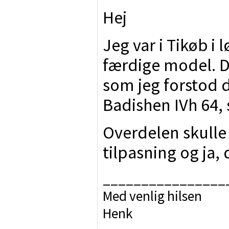
Hej
Jeg var i Tikøb i
færdige model. De
som jeg forstod 
Badishen IVh 64, 
Overdelen skulle
tilpasning og ja, 
________________
Med venlig hilsen
Henk