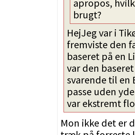
apropos, hvil
brugt?
HejJeg var i Tik
fremviste den f
baseret på en Li
var den baseret
svarende til en
passe uden yder
var ekstremt flo
Mon ikke det er 
træk på forreste