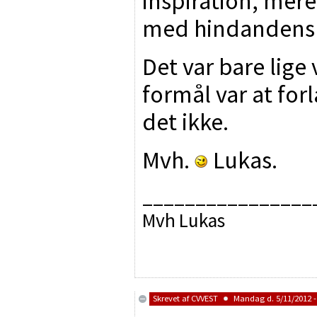
inspiration, mere
med hindandens 
Det var bare lige
formål var at forl
det ikke.
Mvh.
Lukas.
________________
Mvh Lukas
Skrevet af
CVVEST
Mandag d. 5/11/2012 -