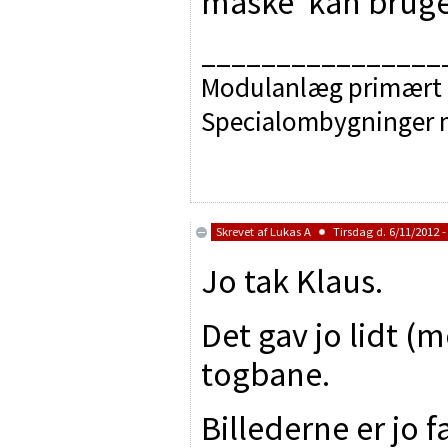
måske kan bruges 
________________
Modulanlæg primært d
Specialombygninger
Skrevet af
Lukas A
Tirsdag d. 6/11/2012 -
Jo tak Klaus.
Det gav jo lidt (m
togbane.
Billederne er jo f