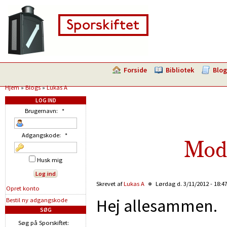
Forside
Bibliotek
Blog
Hjem
»
Blogs
»
Lukas A
LOG IND
Brugernavn:
*
Adgangskode:
*
Mode
Husk mig
Skrevet af
Lukas A
Lørdag d. 3/11/2012 - 18:4
Opret konto
Hej allesammen.
Bestil ny adgangskode
SØG
Søg på Sporskiftet: