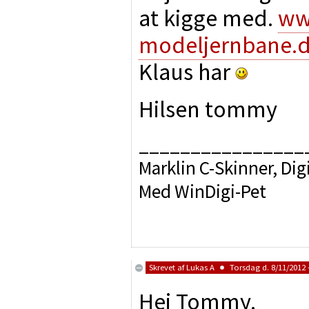
at kigge med.
ww
modeljernbane.
Klaus har
Hilsen tommy
________________
Marklin C-Skinner, Dig
Med WinDigi-Pet
Skrevet af
Lukas A
Torsdag d. 8/11/2012 -
Hej Tommy.