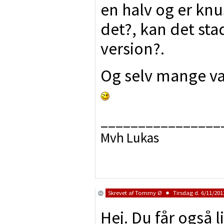
en halv og er knu
det?, kan det sta
version?.
Og selv mange var
________________
Mvh Lukas
Skrevet af
Tommy Ø
Tirsdag d. 6/11/2012
Hej. Du får også l