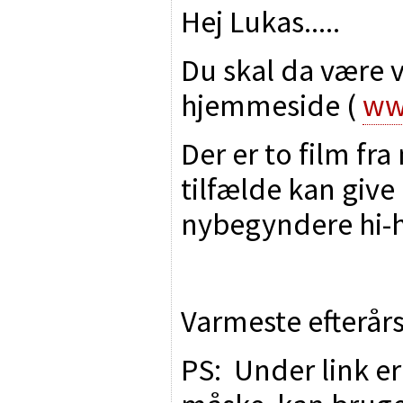
Hej Lukas.....
Du skal da være 
hjemmeside (
ww
Der er to film fra
tilfælde kan give l
nybegyndere hi-hi
Varmeste efterårs
PS: Under link er