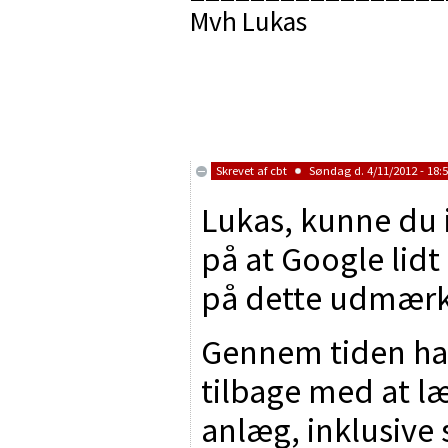
Mvh Lukas
Skrevet af
cbt
Søndag d. 4/11/2012 - 18:
Lukas, kunne du 
på at Google lidt
på dette udmærk
Gennem tiden har 
tilbage med at læ
anlæg, inklusive