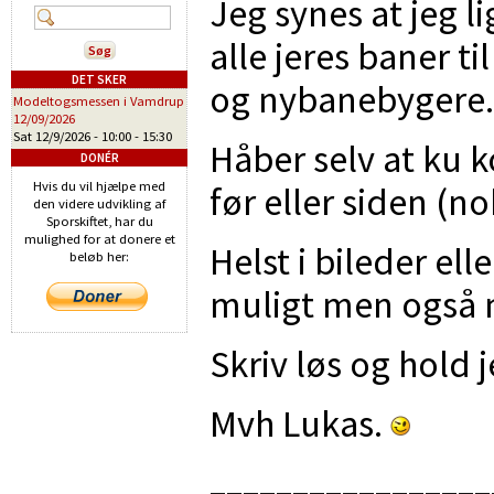
Jeg synes at jeg li
alle jeres baner t
DET SKER
og nybanebygere.
Modeltogsmessen i Vamdrup
12/09/2026
Sat 12/9/2026 -
10:00
-
15:30
Håber selv at ku 
DONÉR
Hvis du vil hjælpe med
før eller siden (no
den videre udvikling af
Sporskiftet, har du
mulighed for at donere et
Helst i bileder el
beløb her:
muligt men også 
Skriv løs og hold j
Mvh Lukas.
_________________