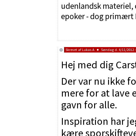
udenlandsk materiel, d
epoker - dog primært I
Skrevet af
Lukas A
Søndag d. 4/11/2012 -
Hej med dig Cars
Der var nu ikke fo
mere for at lave 
gavn for alle.
Inspiration har j
kære sporskifteve