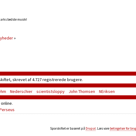
marks bedste musik!
nyheder
»
skiftet, skrevet af 4.727 registrerede brugere.
ehm
Nederschier
scientistsloppy
John Thomsen
NEriksen
online.
Perseus
Sporskiftet er baseret på
Drupal
. Læs vore
betingelser for bru