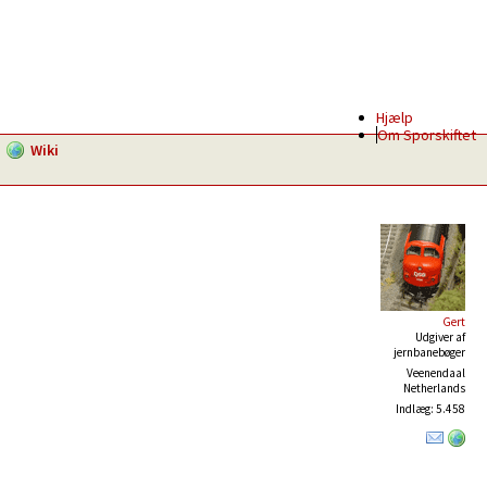
Hjælp
Om Sporskiftet
Wiki
Gert
Udgiver af
jernbanebøger
Veenendaal
Netherlands
Indlæg: 5.458