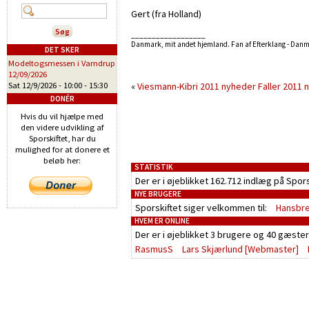
Gert (fra Holland)
__________________
Danmark, mit andet hjemland. Fan af Efterklang - Dan
DET SKER
Modeltogsmessen i Vamdrup
12/09/2026
Sat 12/9/2026 -
10:00
-
15:30
«
Viesmann-Kibri 2011 nyheder
Faller 2011 
DONÉR
Hvis du vil hjælpe med
den videre udvikling af
Sporskiftet, har du
mulighed for at donere et
beløb her:
STATISTIK
Der er i øjeblikket 162.712 indlæg på Spor
NYE BRUGERE
Sporskiftet siger velkommen til:
Hansbr
HVEM ER ONLINE
Der er i øjeblikket
3 brugere
og
40 gæster
RasmusS
Lars Skjærlund
[Webmaster]