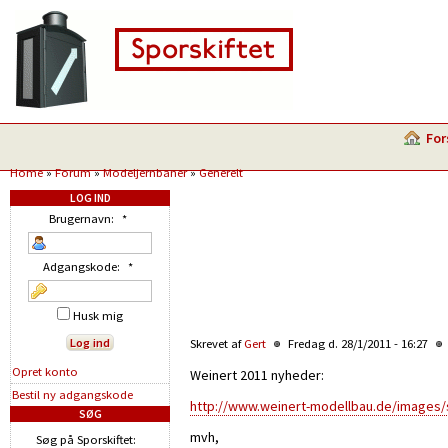
For
Home
»
Forum
»
Modeljernbaner
»
Generelt
LOG IND
Brugernavn:
*
Adgangskode:
*
Husk mig
Skrevet af
Gert
Fredag d. 28/1/2011 - 16:27
Opret konto
Weinert 2011 nyheder:
Bestil ny adgangskode
http://www.weinert-modellbau.de/images/
SØG
mvh,
Søg på Sporskiftet: