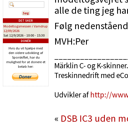
alle de ting jeg har
DET SKER
Følg nedenstående
Modeltogsmessen i Vamdrup
12/09/2026
Sat 12/9/2026 -
10:00
-
15:30
MVH:Per
DONÉR
Hvis du vil hjælpe med
den videre udvikling af
_________________
Sporskiftet, har du
mulighed for at donere et
Märklin C- og K-skinner
beløb her:
Treskinnedrift med eC
Udvikler af
http://www
«
DSB IC3 uden m