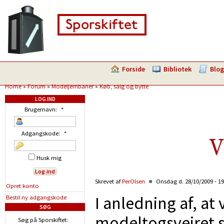
Forside
Bibliotek
Blog
Home
»
Forum
»
Modeljernbaner
»
Køb, salg og bytte
LOG IND
Brugernavn:
*
Adgangskode:
*
V
Husk mig
Skrevet af
PerOlsen
Onsdag d. 28/10/2009 - 1
Opret konto
I anledning af, at
Bestil ny adgangskode
SØG
modeltogsvejret sæ
Søg på Sporskiftet: