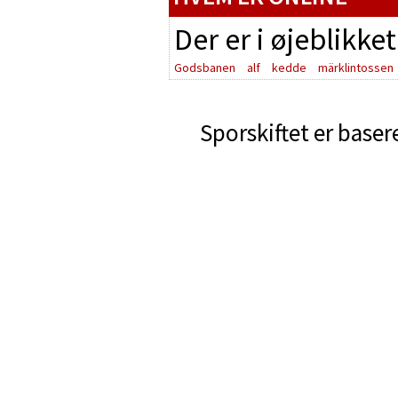
Der er i øjeblikke
Godsbanen
alf
kedde
märklintossen
Sporskiftet er baser