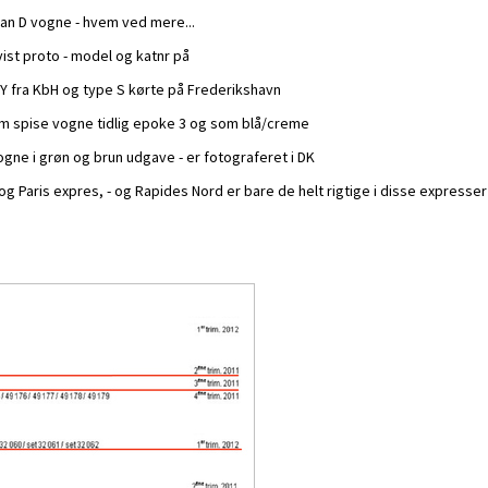
an D vogne - hvem ved mere...
ist proto - model og katnr på
 Y fra KbH og type S kørte på Frederikshavn
om spise vogne tidlig epoke 3 og som blå/creme
gne i grøn og brun udgave - er fotograferet i DK
g Paris expres, - og Rapides Nord er bare de helt rigtige i disse expresser