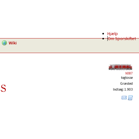
Hjælp
Om Sporskiftet
Wiki
h087
togtosse
Græsted
LS
Indlæg: 1.903