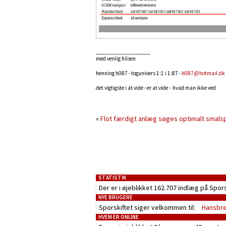
__________________
med venlig hilsen
henning h087 - togunivers 1:1 i 1:87 -
h087@hotmail.dk
det vigtigste i at vide - er at vide - hvad man ikke ved
«
Flot færdigt anlæg søges
optimalt smals
STATISTIK
Der er i øjeblikket 162.707 indlæg på Spor
NYE BRUGERE
Sporskiftet siger velkommen til:
Hansbr
HVEM ER ONLINE