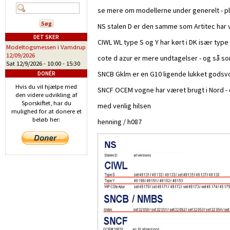
se mere om modellerne under generelt - pl
NS stalen D er den samme som Artitec har v
DET SKER
CIWL WL type S og Y har kørt i DK især type
Modeltogsmessen i Vamdrup
12/09/2026
cote d azur er mere undtagelser - og så s
Sat 12/9/2026 -
10:00
-
15:30
SNCB Gklm er en G10 ligende lukket godsvo
DONÉR
Hvis du vil hjælpe med
SNCF OCEM vogne har været brugt i Nord - o
den videre udvikling af
Sporskiftet, har du
med venlig hilsen
mulighed for at donere et
beløb her:
henning / h087