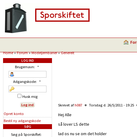
For
Home
»
Forum
»
Modeljernbaner
»
Generelt
LOG IND
Brugernavn:
*
Adgangskode:
*
Husk mig
Skrevet af
h087
Torsdag d. 26/5/2011 - 19:25
Opret konto
Hej Alle
Bestil ny adgangskode
så lover LS dette
SØG
lad os nu se om det holder
Søg på Sporskiftet: