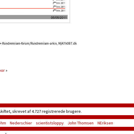
+ Rundremisen-forum/Rundremisen-arkiv, MjKf h087.dk
por
»
skiftet, skrevet af 4.727 registrerede brugere.
ehm
Nederschier
scientistsloppy
John Thomsen
NEriksen