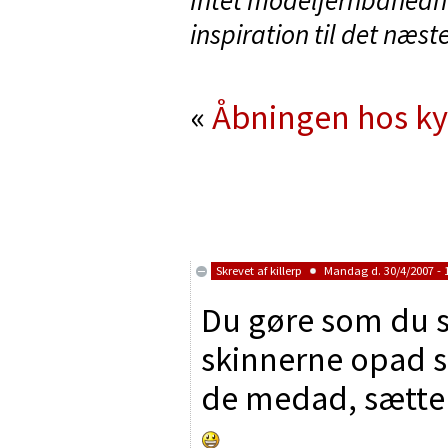
Intet modeljernbaneanlæ
inspiration til det næste
«
Åbningen hos k
Skrevet af
killerp
Mandag d. 30/4/2007 - 
Du gøre som du se
skinnerne opad s
de medad, sætter