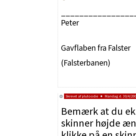
________________
Peter
Gavflaben fra Falster
(Falsterbanen)
Skrevet af
plutoodie
Mandag d. 30/4/2007
Bemærk at du eks
skinner højde æn
klikke på en ski