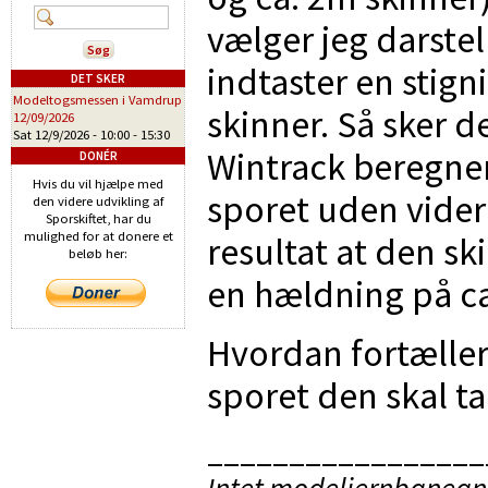
vælger jeg darstel
indtaster en stig
DET SKER
Modeltogsmessen i Vamdrup
skinner. Så sker 
12/09/2026
Sat 12/9/2026 -
10:00
-
15:30
Wintrack beregner
DONÉR
Hvis du vil hjælpe med
sporet uden vider
den videre udvikling af
Sporskiftet, har du
mulighed for at donere et
resultat at den sk
beløb her:
en hældning på ca
Hvordan fortæller
sporet den skal t
_________________