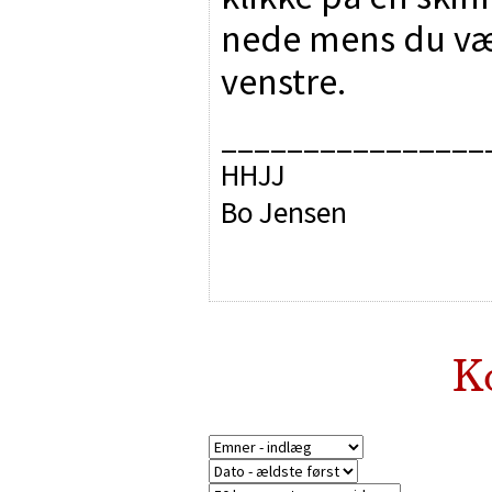
nede mens du væl
venstre.
________________
HHJJ
Bo Jensen
K