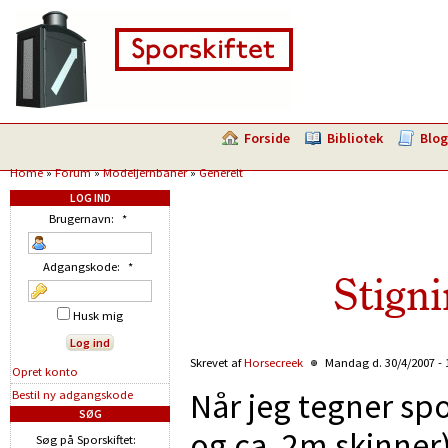
Forside
Bibliotek
Blog
Home
»
Forum
»
Modeljernbaner
»
Generelt
LOG IND
Brugernavn:
*
Adgangskode:
*
Stigni
Husk mig
Skrevet af
Horsecreek
Mandag d. 30/4/2007 - 
Opret konto
Når jeg tegner spo
Bestil ny adgangskode
SØG
og ca. 2m skinner)
Søg på Sporskiftet: