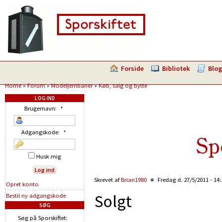
Forside
Bibliotek
Blog
Home
»
Forum
»
Modeljernbaner
»
Køb, salg og bytte
LOG IND
Brugernavn:
*
Adgangskode:
*
Sp
Husk mig
Skrevet af
Brian1980
Fredag d. 27/5/2011 - 14
Opret konto
Solgt
Bestil ny adgangskode
SØG
Søg på Sporskiftet: