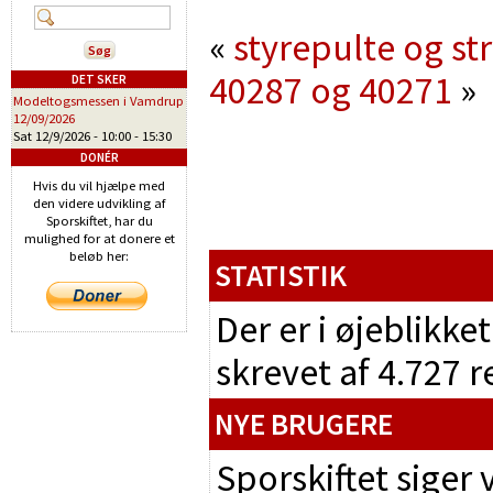
«
styrepulte og s
40287 og 40271
»
DET SKER
Modeltogsmessen i Vamdrup
12/09/2026
Sat 12/9/2026 -
10:00
-
15:30
DONÉR
Hvis du vil hjælpe med
den videre udvikling af
Sporskiftet, har du
mulighed for at donere et
beløb her:
STATISTIK
Der er i øjeblikke
skrevet af 4.727 
NYE BRUGERE
Sporskiftet siger