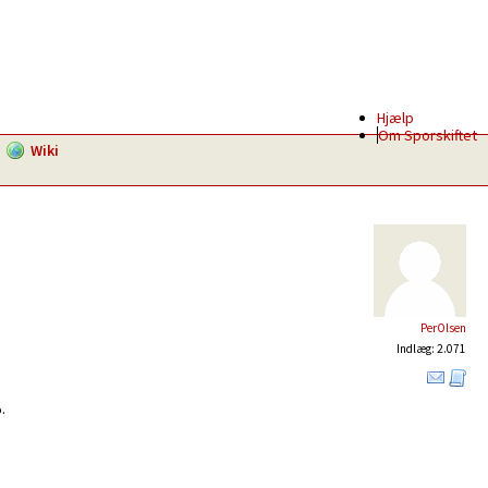
Hjælp
Om Sporskiftet
Wiki
PerOlsen
Indlæg: 2.071
.