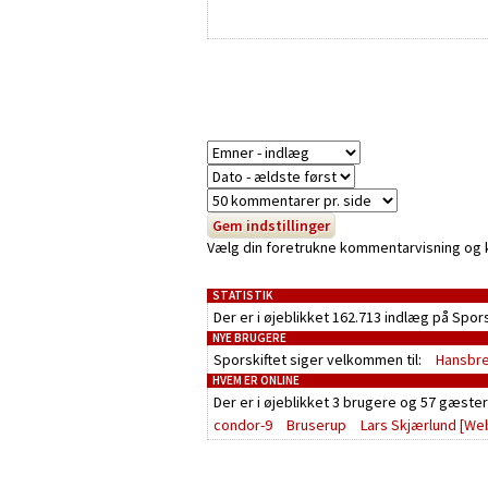
Vælg din foretrukne kommentarvisning og kli
STATISTIK
Der er i øjeblikket 162.713 indlæg på Spor
NYE BRUGERE
Sporskiftet siger velkommen til:
Hansbr
HVEM ER ONLINE
Der er i øjeblikket
3 brugere
og
57 gæster
condor-9
Bruserup
Lars Skjærlund
[We