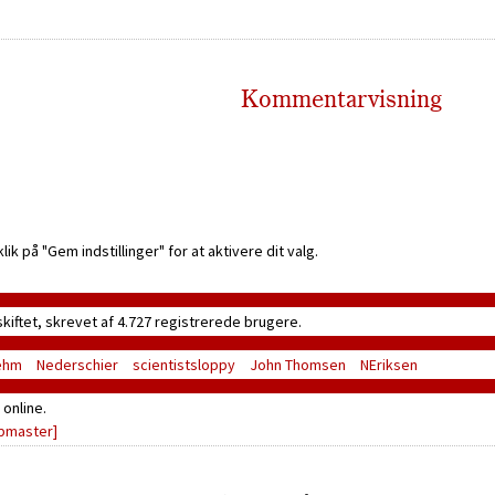
Kommentarvisning
k på "Gem indstillinger" for at aktivere dit valg.
skiftet, skrevet af 4.727 registrerede brugere.
ehm
Nederschier
scientistsloppy
John Thomsen
NEriksen
online.
bmaster]