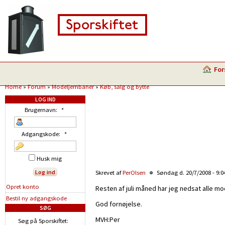
For
Home
»
Forum
»
Modeljernbaner
»
Køb, salg og bytte
LOG IND
Brugernavn:
*
Adgangskode:
*
Husk mig
Skrevet af
PerOlsen
Søndag d. 20/7/2008 - 9:
Opret konto
Resten af juli måned har jeg nedsat alle mo
Bestil ny adgangskode
God fornøjelse.
SØG
MVH:Per
Søg på Sporskiftet: