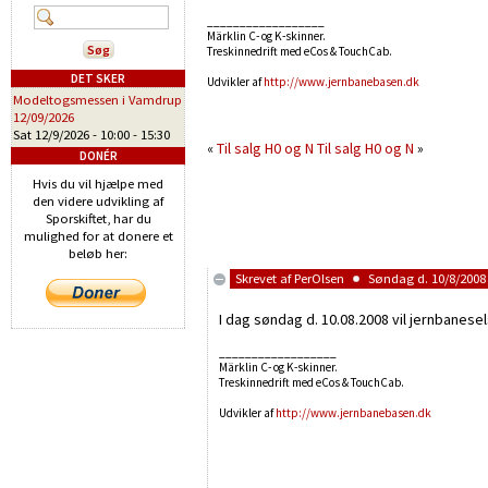
__________________
Märklin C- og K-skinner.
Treskinnedrift med eCos & TouchCab.
DET SKER
Udvikler af
http://www.jernbanebasen.dk
Modeltogsmessen i Vamdrup
12/09/2026
Sat 12/9/2026 -
10:00
-
15:30
«
Til salg H0 og N
Til salg H0 og N
»
DONÉR
Hvis du vil hjælpe med
den videre udvikling af
Sporskiftet, har du
mulighed for at donere et
beløb her:
Skrevet af
PerOlsen
Søndag d. 10/8/2008 
I dag søndag d. 10.08.2008 vil jernbanesel
__________________
Märklin C- og K-skinner.
Treskinnedrift med eCos & TouchCab.
Udvikler af
http://www.jernbanebasen.dk