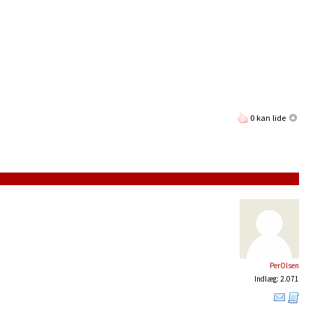
0 kan lide
PerOlsen
Indlæg: 2.071