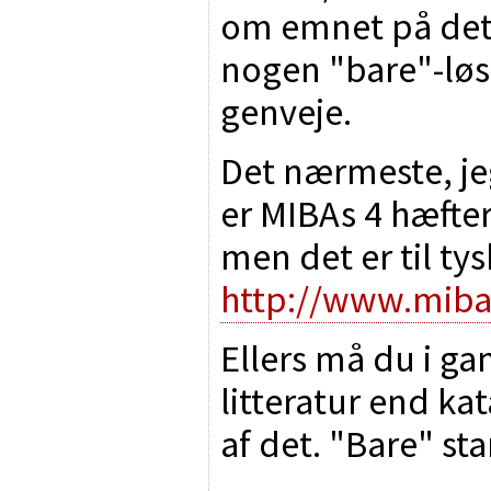
om emnet på dett
nogen "bare"-løsn
genveje.
Det nærmeste, j
er MIBAs 4 hæft
men det er til tys
http://www.miba
Ellers må du i ga
litteratur end ka
af det. "Bare" sta