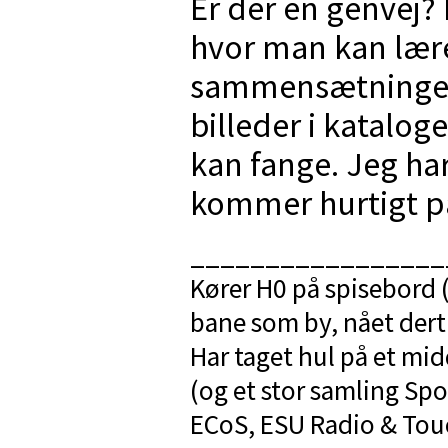
Er der en genvej?
hvor man kan lære
sammensætninger 
billeder i kataloge
kan fange. Jeg har
kommer hurtigt p
_________________
Kører H0 på spisebord 
bane som by, nået dert
Har taget hul på et mid
(og et stor samling Spo
ECoS, ESU Radio & To