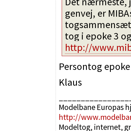
Det nærmeste, 
genvej, er MIBA
togsammensætni
tog i epoke 3 og
http://www.mib
Persontog epoke 2
Klaus
________________
Modelbane Europas h
http://www.modelba
Modeltog, internet, g