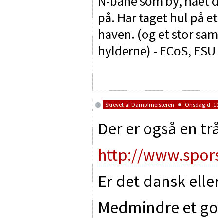
N-bane som by, nået d
på. Har taget hul på e
haven. (og et stor sam
hylderne) - ECoS, ES
Skrevet af
Dampfmeisteren
Onsdag d. 10/
Der er også en tr
http://www.spors
Er det dansk elle
Medmindre et god