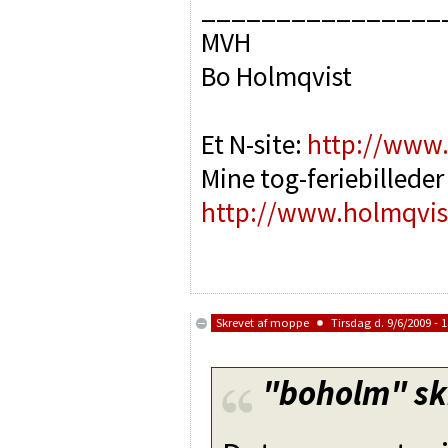
________________
MVH
Bo Holmqvist
Et N-site:
http://www.
Mine tog-feriebilleder 
http://www.holmqvist
Skrevet af
moppe
Tirsdag d. 9/6/2009 - 1
"boholm"
sk