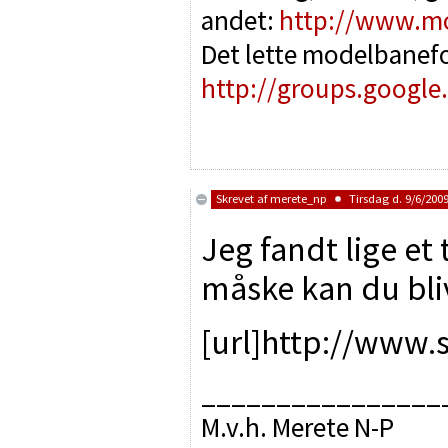
andet:
http://www.m
Det lette modelbanef
http://groups.google
Skrevet af
merete_np
Tirsdag d. 9/6/2009
Jeg fandt lige et
måske kan du bliv
[url]http://www.
________________
M.v.h. Merete N-P