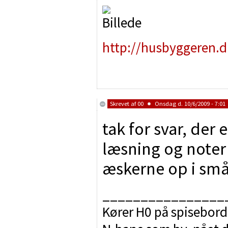
http://husbyggeren.d
Skrevet af
00
Onsdag d. 10/6/2009 - 7:01
tak for svar, der 
læsning og noter
æskerne op i sm
________________
Kører H0 på spisebord