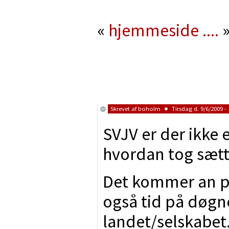
«
hjemmeside
....
Skrevet af
boholm
Tirsdag d. 9/6/2009 - 
SVJV er der ikke 
hvordan tog sæt
Det kommer an på
også tid på døgn
landet/selskabet.