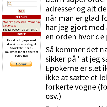
adresser og alt d
når man er glad f
DET SKER
Modeltogsmessen i Vamdrup
har jeg gjort med 
12/09/2026
Sat 12/9/2026 -
10:00
-
15:30
en orden hvor de
DONÉR
Hvis du vil hjælpe med
den videre udvikling af
Så kommer det næs
Sporskiftet, har du
mulighed for at donere et
sikker på" at jeg 
beløb her:
Epokerne er slet 
ikke at sætte et
forkerte vogne (fo
osv.)