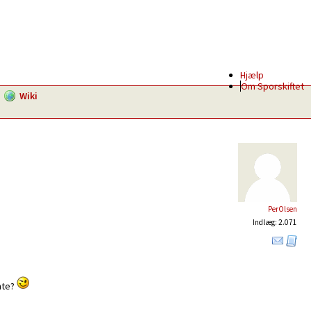
Hjælp
Om Sporskiftet
Wiki
PerOlsen
Indlæg: 2.071
ente?