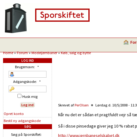
For
Home
»
Forum
»
Modeljernbaner
»
Køb, salg og bytte
LOG IND
Brugernavn:
*
Adgangskode:
*
Husk mig
Skrevet af
PerOlsen
Lørdag d. 10/5/2008 - 11:
Opret konto
Når nu det er sådan et pragtfuldt vejr så t
Bestil ny adgangskode
Så i disse pinsedage giver jeg 10 % rabat på
SØG
Søg på Sporskiftet:
http://www.jernbaneselskabet.dk