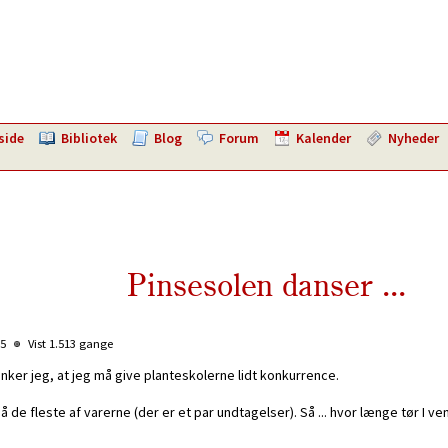
side
Bibliotek
Blog
Forum
Kalender
Nyheder
Pinsesolen danser ...
35
Vist 1.513 gange
ænker jeg, at jeg må give planteskolerne lidt konkurrence.
 de fleste af varerne (der er et par undtagelser). Så ... hvor længe tør I v