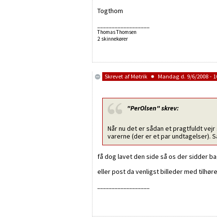
Togthom
__________________
Thomas Thomsen
2 skinnekører
Skrevet af
Møtrik
Mandag d. 9/6/2008 - 1
"PerOlsen"
skrev:
Når nu det er sådan et pragtfuldt vejr
varerne (der er et par undtagelser). 
få dog lavet den side så os der sidder ba
eller post da venligst billeder med tilhør
__________________