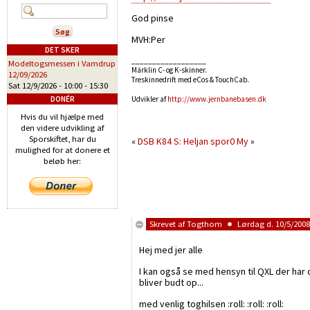
God pinse
MVH:Per
DET SKER
__________________
Modeltogsmessen i Vamdrup
Märklin C- og K-skinner.
12/09/2026
Treskinnedrift med eCos & TouchCab.
Sat 12/9/2026 -
10:00
-
15:30
DONÉR
Udvikler af
http://www.jernbanebasen.dk
Hvis du vil hjælpe med
den videre udvikling af
Sporskiftet, har du
«
DSB K84
S: Heljan spor0 My
»
mulighed for at donere et
beløb her:
Skrevet af
Togthom
Lørdag d. 10/5/2008 
Hej med jer alle
I kan også se med hensyn til QXL der har 
bliver budt op...
med venlig toghilsen :roll: :roll: :roll: