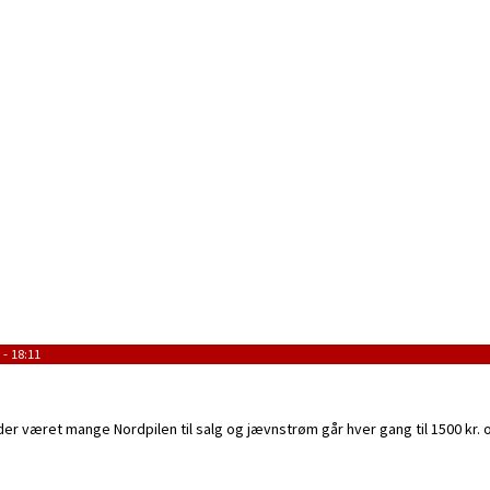
- 18:11
der været mange Nordpilen til salg og jævnstrøm går hver gang til 1500 kr. o