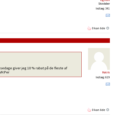
Togthom
Skovløber
Indlæg: 341
0 kan lide
insedage giver jeg 10 % rabat på de fleste af
MVH:Per
Møtrik
Indlæg: 619
0 kan lide