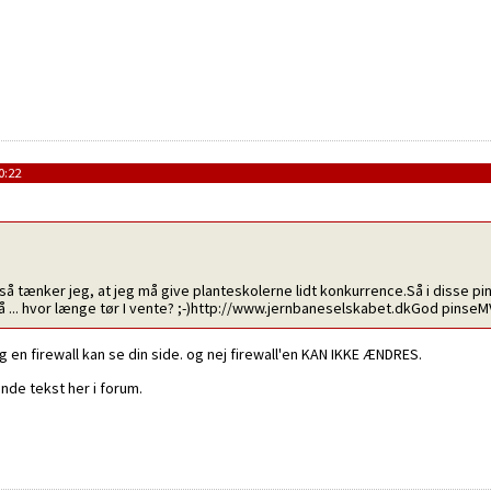
0:22
 så tænker jeg, at jeg må give planteskolerne lidt konkurrence.Så i disse p
Så ... hvor længe tør I vente? ;-)http://www.jernbaneselskabet.dkGod pinse
g en firewall kan se din side. og nej firewall'en KAN IKKE ÆNDRES.
ende tekst her i forum.