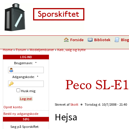
Forside
Bibliotek
Blog
Home
»
Forum
»
Modeljernbaner
»
Køb, salg og bytte
LOG IND
Brugernavn:
*
Adgangskode:
*
Peco SL-E1
Husk mig
Skrevet af
Skott
Torsdag d. 10/7/2008 - 21:40
Opret konto
Hejsa
Bestil ny adgangskode
SØG
Søg på Sporskiftet: