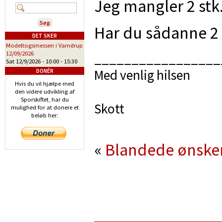
Jeg mangler 2 stk.
Har du sådanne 2 
DET SKER
Modeltogsmessen i Vamdrup
12/09/2026
_________________
Sat 12/9/2026 -
10:00
-
15:30
Med venlig hilsen
DONÉR
Hvis du vil hjælpe med
den videre udvikling af
Sporskiftet, har du
Skott
mulighed for at donere et
beløb her:
«
Blandede ønske