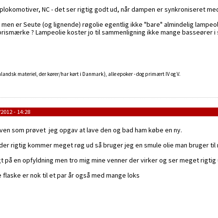
komotiver, NC - det ser rigtig godt ud, når dampen er synkroniseret med
 men er Seute (og lignende) røgolie egentlig ikke "bare" almindelig lampeol
t prismærke ? Lampeolie koster jo til sammenligning ikke mange basseører 
landsk materiel, der kører/har kørt i Danmark), alle epoker - dog primært IV og V.
2012 - 14:28
 ven som prøvet jeg opgav at lave den og bad ham købe en ny.
der rigtig kommer meget røg ud så bruger jeg en smule olie man bruger til
ngt på en opfyldning men tro mig mine venner der virker og ser meget rigti
lle flaske er nok til et par år også med mange loks