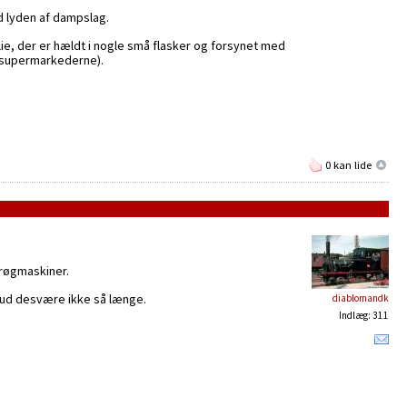
 lyden af dampslag.
ie, der er hældt i nogle små flasker og forsynet med
i supermarkederne).
0 kan lide
 røgmaskiner.
g ud desvære ikke så længe.
diablomandk
Indlæg: 311