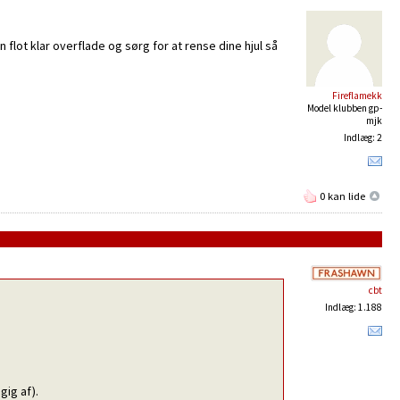
lot klar overflade og sørg for at rense dine hjul så
Fireflamekk
Model klubben gp-
mjk
Indlæg: 2
0 kan lide
cbt
Indlæg: 1.188
gig af).