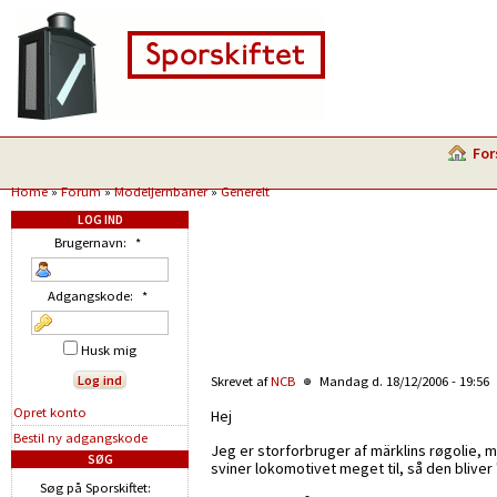
For
Home
»
Forum
»
Modeljernbaner
»
Generelt
LOG IND
Brugernavn:
*
Adgangskode:
*
Husk mig
Skrevet af
NCB
Mandag d. 18/12/2006 - 19:56
Opret konto
Hej
Bestil ny adgangskode
Jeg er storforbruger af märklins røgolie, m
SØG
sviner lokomotivet meget til, så den bliver 
Søg på Sporskiftet: