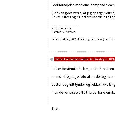
God fornøjelse med dine dampende damplo
(Det kan godt være, at jeg spørger dumt,
Seute-etiket og et lettere ufordelagtig
__________________
Med futlig hilsen
Carsten B. Thomsen
Fremo-medlem, H0 2-skinne, digital, dansk (incl. uden
Skrevet af
diablomandk
Onsdag d. 18/1/
Det er bestemt ikke lampeolie. havde en
men skal jeg tage foto af modeltog hvor 
detter dog lidt tynder og rekker ikke la
men det er pisse billigt i brug. bare en li
Brian