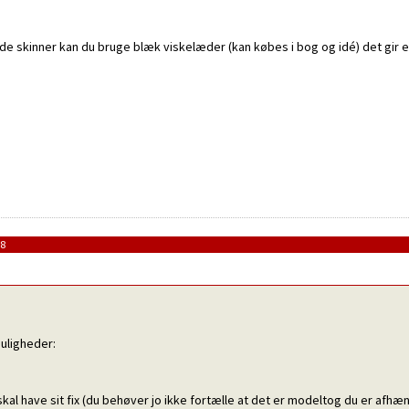
 skinner kan du bruge blæk viskelæder (kan købes i bog og idé) det gir en f
38
uligheder:
 skal have sit fix (du behøver jo ikke fortælle at det er modeltog du er afhæn