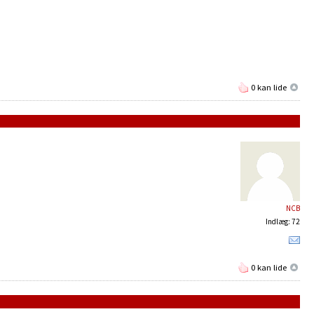
0 kan lide
NCB
Indlæg: 72
0 kan lide