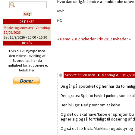
Hvordan undgår I andre at spilde olie udov
Mvh
NC
DET SKER
Modeltogsmessen i Vamdrup
12/09/2026
Sat 12/9/2026 -
10:00
-
15:30
«
Bemo 2012 nyheder
Trix 2012 nyheder
»
DONÉR
Hvis du vil hjælpe med
den videre udvikling af
Sporskiftet, har du
mulighed for at donere et
beløb her:
Skrevet af
PerOlsen
Mandag d. 18/12/2006
Du går på apoteket og her har du to muli
Den gratis: Spil fortvivlet junkie, som ska
Den billige: Bed pænt om at købe.
Og det du skal have/købe er sprøjter. Du k
egner sig også fortrinligt til dosering af 
Og så et lille trick: Märklins røgudstyr og