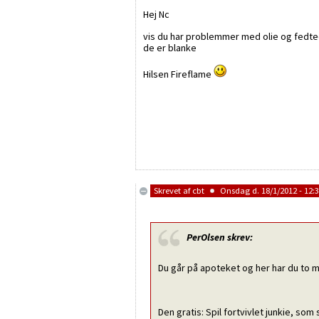
Hej Nc
vis du har problemmer med olie og fedtede
de er blanke
Hilsen Fireflame
Skrevet af
cbt
Onsdag d. 18/1/2012 - 12:
PerOlsen
skrev:
Du går på apoteket og her har du to m
Den gratis: Spil fortvivlet junkie, som