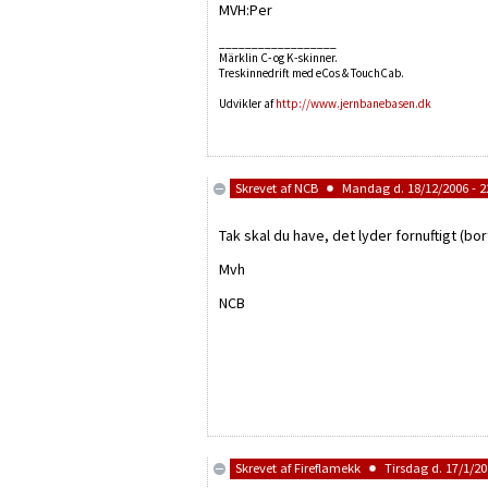
MVH:Per
__________________
Märklin C- og K-skinner.
Treskinnedrift med eCos & TouchCab.
Udvikler af
http://www.jernbanebasen.dk
Skrevet af
NCB
Mandag d. 18/12/2006 - 2
Tak skal du have, det lyder fornuftigt (bor
Mvh
NCB
Skrevet af
Fireflamekk
Tirsdag d. 17/1/20