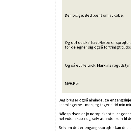
Den billige: Bed pænt om at købe.
Og det du skal have/købe er sprøjter. D
for de egner sig også fortrinligt til d
Og så et lille trick: Märklins røgudsty
MVH:Per
Jeg bruger også almindelige engangsinjekt
i samlingerne - men jeg tager altid min 
Nålespidsen er jo netop skabt til at gen
hel videnskab i sig selv at finde frem til 
Selvom det er engangssprøjter kan de sag