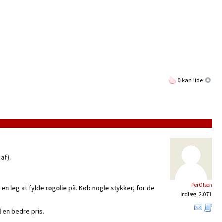
0 kan lide
af).
PerOlsen
t en leg at fylde røgolie på. Køb nogle stykker, for de
Indlæg: 2.071
l en bedre pris.