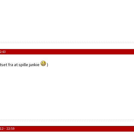
2:43
tset fra at spille junkie
)
12 - 22:59