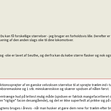
u kan få forskellige størrelser - jeg bruger en forholdsvis lille. Derefter er
osering af den anden slags olie til dine lokomotiver.
r og -olie er lavet af Seuthe, og derfra kan du købe større flasker og nok ogs
ionssprøjter af en ganske velvoksen størrelse til at sprøjte trælim ind i t
miniboremaskine og 1 stk. miniskæreskive og skærer spidsen af nålen først.
nemtrænge hud på lettest mulig måde (spidsen er faktisk mangefacetteret og
den "rigtige" facon desangående), og det er ikke superfedt at prikke sig på den,
tens bruges i årevis - når man husker at gøre dem rene for trælim efter b