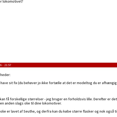
er lokomotivet?
 - 21:57
gheder:
l have sit fix (du behøver jo ikke fortælle at det er modeltog du er afhængig 
an få forskellige størrelser - jeg bruger en forholdsvis lille. Derefter er de
den anden slags olie til dine lokomotiver.
 -olie er lavet af Seuthe, og derfra kan du købe større flasker og nok også ti