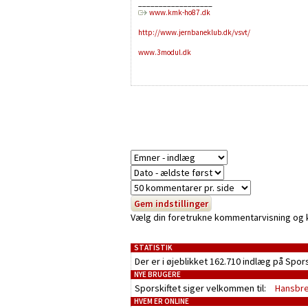
__________________
www.kmk-ho87.dk
http://www.jernbaneklub.dk/vsvt/
www.3modul.dk
Vælg din foretrukne kommentarvisning og kli
STATISTIK
Der er i øjeblikket 162.710 indlæg på Spor
NYE BRUGERE
Sporskiftet siger velkommen til:
Hansbr
HVEM ER ONLINE