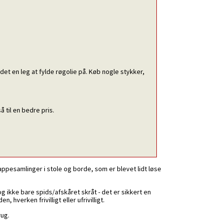
 det en leg at fylde røgolie på. Køb nogle stykker,
å til en bedre pris.
appesamlinger i stole og borde, som er blevet lidt løse
 ikke bare spids/afskåret skråt - det er sikkert en
 hverken frivilligt eller ufrivilligt.
rug.