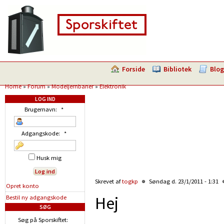
Forside
Bibliotek
Blog
Home
»
Forum
»
Modeljernbaner
»
Elektronik
LOG IND
Brugernavn:
*
Adgangskode:
*
Husk mig
Skrevet af
togkp
Søndag d. 23/1/2011 - 1:31
Opret konto
Hej
Bestil ny adgangskode
SØG
Søg på Sporskiftet: