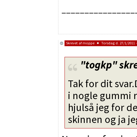
________________
Skrevet af
moppe
Torsdag d. 27/1/2011 -
"togkp"
skre
Tak for dit svar.
i nogle gummi r
hjulså jeg for de
skinnen og ja je