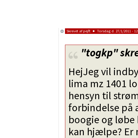
Skrevet af
pejft
Torsdag d. 27/1/2011 - 12
"togkp"
skre
HejJeg vil indb
lima mz 1401 lok
hensyn til strøm
forbindelse på 
boogie og løbe 
kan hjælpe? Er n