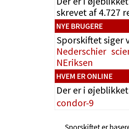
Der er i øjeblikke
skrevet af 4.727 
NYE BRUGERE
Sporskiftet siger
Nederschier
scie
NEriksen
HVEM ER ONLINE
Der er i øjeblikke
condor-9
Sporskiftet er baser