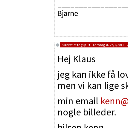
________________
Bjarne
Skrevet af
togkp
Torsdag d. 27/1/2011 - 
Hej Klaus
jeg kan ikke få lo
men vi kan lige s
min email
kenn@
nogle billeder.
hilsen kenn