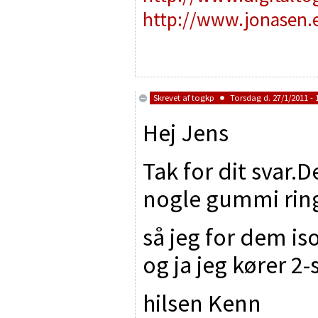
http://www.jonasen.
Skrevet af
togkp
Torsdag d. 27/1/2011 - 
Hej Jens
Tak for dit svar.De
nogle gummi ring
så jeg for dem iso
og ja jeg kører 2-
hilsen Kenn