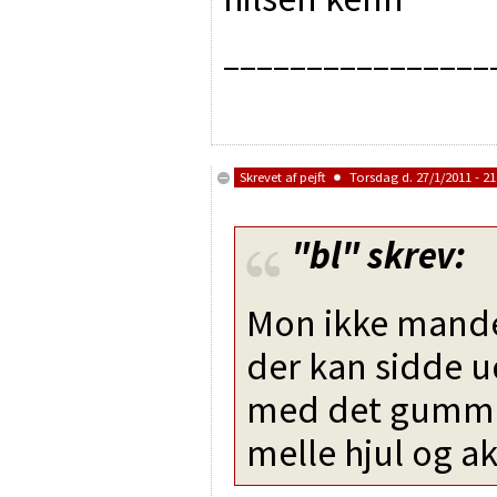
________________
Skrevet af
pejft
Torsdag d. 27/1/2011 - 21
"bl"
skrev:
Mon ikke mande
der kan sidde u
med det gummi (
melle hjul og ak