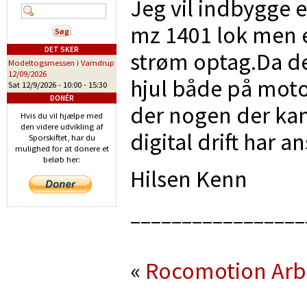
Jeg vil indbygge e
mz 1401 lok men er
DET SKER
strøm optag.Da der
Modeltogsmessen i Vamdrup
12/09/2026
hjul både på moto
Sat 12/9/2026 -
10:00
-
15:30
DONÉR
der nogen der kan
Hvis du vil hjælpe med
den videre udvikling af
digital drift har 
Sporskiftet, har du
mulighed for at donere et
beløb her:
Hilsen Kenn
_________________
«
Rocomotion
Arb