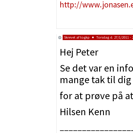
http://www.jonasen.
Skrevet af
togkp
Torsdag d. 27/1/2011 - 
Hej Peter
Se det var en in
mange tak til di
for at prøve på 
Hilsen Kenn
________________