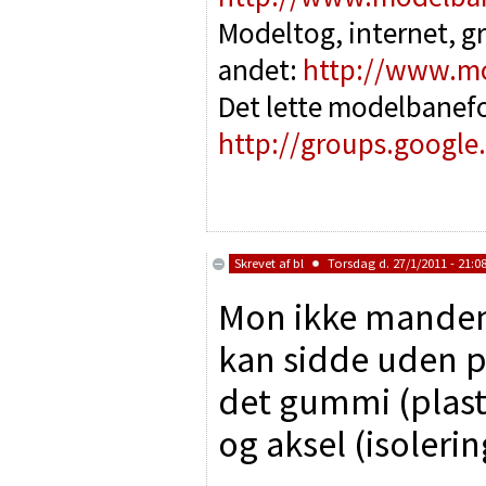
Modeltog, internet, g
andet:
http://www.m
Det lette modelbanef
http://groups.google
Skrevet af
bl
Torsdag d. 27/1/2011 - 21:0
Mon ikke manden
kan sidde uden p
det gummi (plasti
og aksel (isolerin