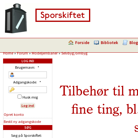
Forside
Bibliotek
Blog
Home
»
Forum
»
Modeljernbaner
»
Selvbyg/ombyg
LOG IND
Brugernavn:
*
Adgangskode:
*
Tilbehør til
Husk mig
fine ting, b
Opret konto
Bestil ny adgangskode
SØG
Søg på Sporskiftet: