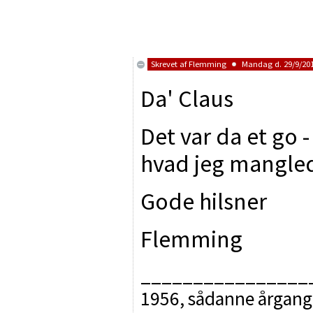
Skrevet af
Flemming
Mandag d. 29/9/201
Da' Claus
Det var da et go 
hvad jeg mangle
Gode hilsner
Flemming
________________
1956, sådanne årgange