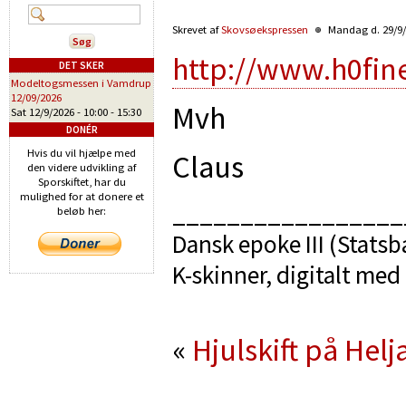
Skrevet af
Skovsøekspressen
Mandag d. 29/9/
http://www.h0fin
DET SKER
Modeltogsmessen i Vamdrup
12/09/2026
Mvh
Sat 12/9/2026 -
10:00
-
15:30
DONÉR
Hvis du vil hjælpe med
Claus
den videre udvikling af
Sporskiftet, har du
mulighed for at donere et
_________________
beløb her:
Dansk epoke III (Stats
K-skinner, digitalt med 
«
Hjulskift på Hel