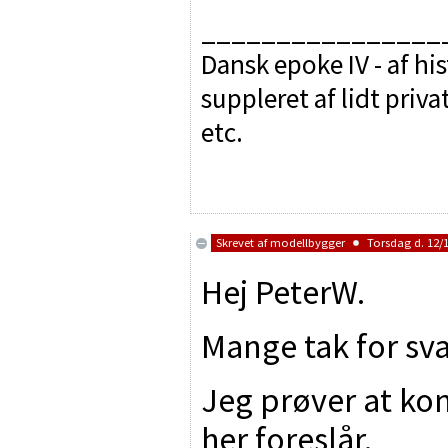
________________
Dansk epoke IV - af hi
suppleret af lidt priv
etc.
Skrevet af
modellbygger
Torsdag d. 12/1
Hej PeterW.
Mange tak for sva
Jeg prøver at ko
her foreslår.