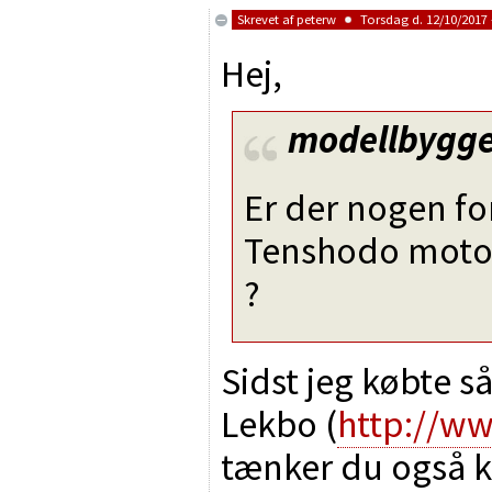
Skrevet af
peterw
Torsdag d. 12/10/2017 
Hej,
modellbygg
Er der nogen f
Tenshodo motor
?
Sidst jeg købte s
Lekbo (
http://ww
tænker du også k