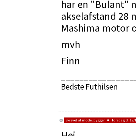
har en "Bulant" 
akselafstand 28 m
Mashima motor og
mvh
Finn
________________
Bedste Futhilsen
Skrevet af
modellbygger
Torsdag d. 19/1
Hej.