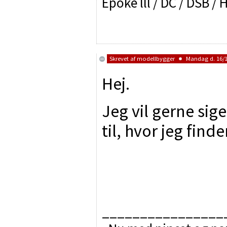
Epoke lll / DC / DSB / 
Skrevet af
modellbygger
Mandag d. 16/10
Hej.
Jeg vil gerne sige
til, hvor jeg fin
________________