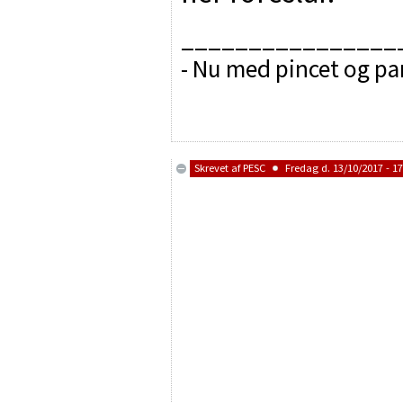
________________
- Nu med pincet og p
Skrevet af
PESC
Fredag d. 13/10/2017 - 17