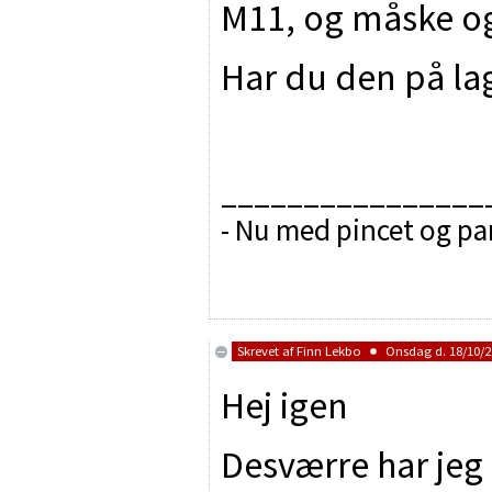
M11, og måske og
Har du den på la
________________
- Nu med pincet og p
Skrevet af
Finn Lekbo
Onsdag d. 18/10/20
Hej igen
Desværre har jeg