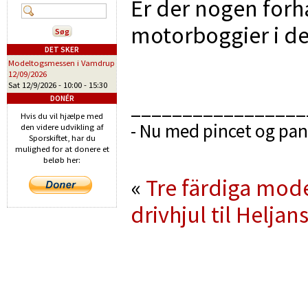
Er der nogen for
motorboggier i de
DET SKER
Modeltogsmessen i Vamdrup
12/09/2026
Sat 12/9/2026 -
10:00
-
15:30
DONÉR
_________________
Hvis du vil hjælpe med
- Nu med pincet og pa
den videre udvikling af
Sporskiftet, har du
mulighed for at donere et
beløb her:
«
Tre färdiga mod
drivhjul til Helja