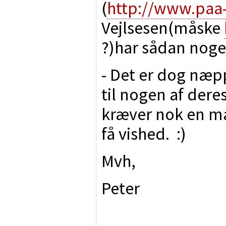
(
http://www.paa
Vejlsesen(måske
?)har sådan noget
- Det er dog næp
til nogen af dere
kræver nok en mai
få vished. :)
Mvh,
Peter