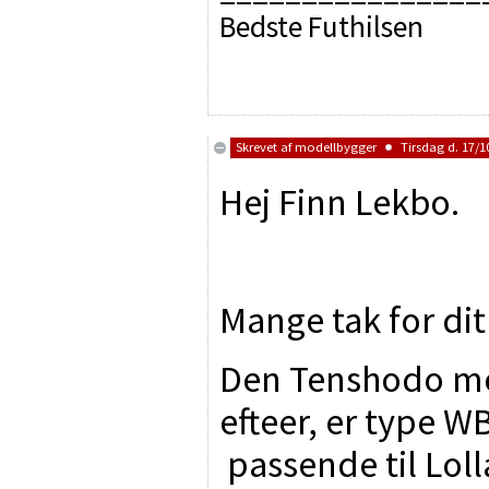
Bedste Futhilsen
Skrevet af
modellbygger
Tirsdag d. 17/10
Hej Finn Lekbo.
Mange tak for dit 
Den Tenshodo mo
efteer, er type 
passende til Lol