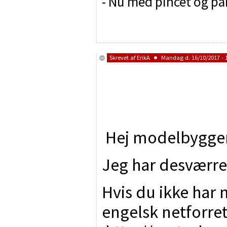
- Nu med pincet og p
Skrevet af
ErikA
Mandag d. 16/10/2017 - 
Hej modelbygger
Jeg har desværre 
Hvis du ikke har 
engelsk netforre