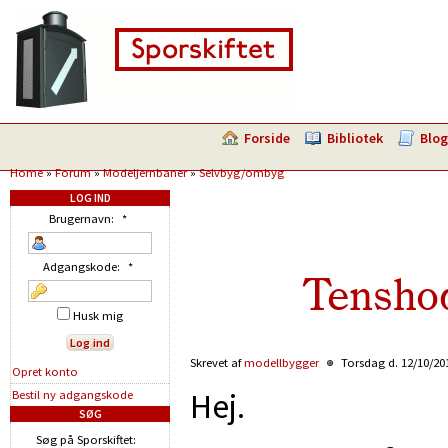
Forside
Bibliotek
Blog
Home
»
Forum
»
Modeljernbaner
»
Selvbyg/ombyg
LOG IND
Brugernavn:
*
Adgangskode:
*
Tensho
Husk mig
Skrevet af
modellbygger
Torsdag d. 12/10/201
Opret konto
Hej.
Bestil ny adgangskode
SØG
Søg på Sporskiftet: