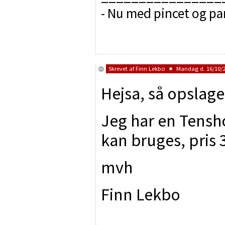
- Nu med pincet og p
Skrevet af
Finn Lekbo
Mandag d. 16/10/2
Hejsa, så opslage
Jeg har en Tensh
kan bruges, pris 3
mvh
Finn Lekbo
________________