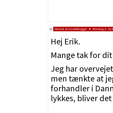
Skrevet af
modellbygger
Mandag d. 16/10
Hej Erik.
Mange tak for dit
Jeg har overvejet
men tænkte at jeg
forhandler i Danm
lykkes, bliver de
________________