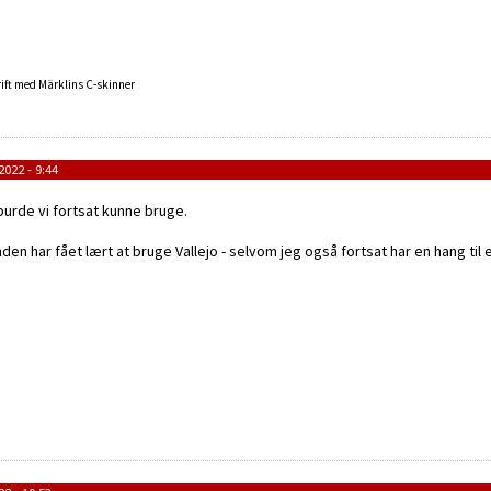
ift med Märklins C-skinner
2022 - 9:44
 burde vi fortsat kunne bruge.
nden har fået lært at bruge Vallejo - selvom jeg også fortsat har en hang til 