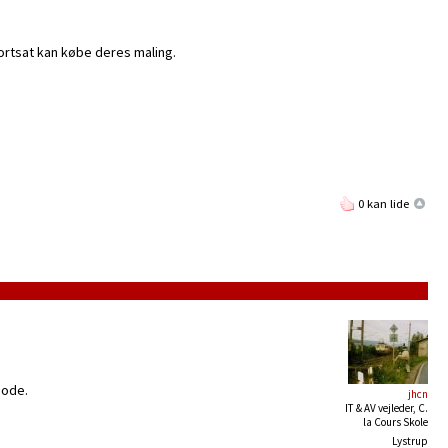
ortsat kan købe deres maling.
0 kan lide
gode.
jhcn
IT & AV vejleder, C.
la Cours Skole
Lystrup