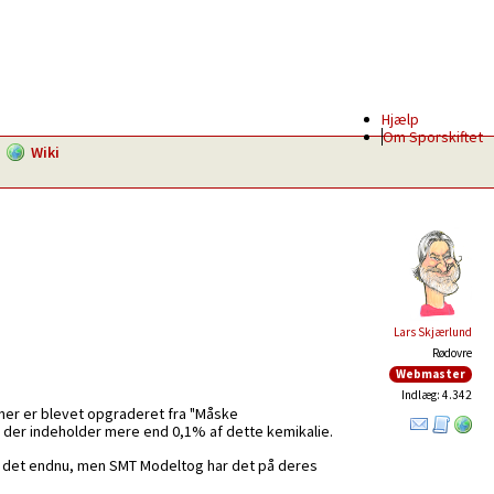
Hjælp
Om Sporskiftet
Wiki
Lars Skjærlund
Rødovre
Webmaster
Indlæg: 4.342
er er blevet opgraderet fra "Måske
U, der indeholder mere end 0,1% af dette kemikalie.
et det endnu, men SMT Modeltog har det på deres