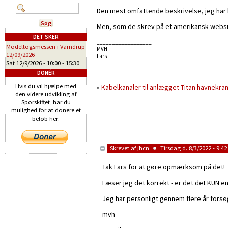
Den mest omfattende beskrivelse, jeg har 
Men, som de skrev på et amerikansk website
DET SKER
__________________
Modeltogsmessen i Vamdrup
MVH
12/09/2026
Lars
Sat 12/9/2026 -
10:00
-
15:30
DONÉR
Hvis du vil hjælpe med
«
Kabelkanaler til anlægget
Titan havnekran
den videre udvikling af
Sporskiftet, har du
mulighed for at donere et
beløb her:
Skrevet af
jhcn
Tirsdag d. 8/3/2022 - 9:42
Tak Lars for at gøre opmærksom på det!
Læser jeg det korrekt - er det det KUN en
Jeg har personligt gennem flere år forsø
mvh