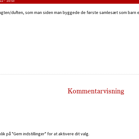
22 - 10:53
d lugten/duften, som man siden man byggede de første samlesæt som barn
Kommentarvisning
k på "Gem indstillinger" for at aktivere dit valg.