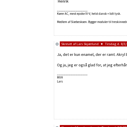
Henrik
__________________
Kører AC, mest epoke IV-V, helst dansk + lidt tysk.
Medlem af Slæbeskoen. Bygger moduler til treskinnedr
Skrevet af
Lars Skjærlund
Tirsdag d. 8/3/
Ja, det er kun enamel, der er ramt. Akryl
Og ja, jeg er også glad for, at jeg efterhå
__________________
MVH
Lars