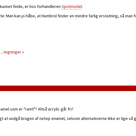
kunnet finde, er hos forhandleren
Spotmodel
.
: Man kan jo håbe, at Humbrol finder en mindre farlig erstatning, så man f
 , tegninger
»
amel som er "ramt"? Altså acrylic går fri?
gt at undgå brugen af netop enamel, selvom alternativerne ikke er lige så 