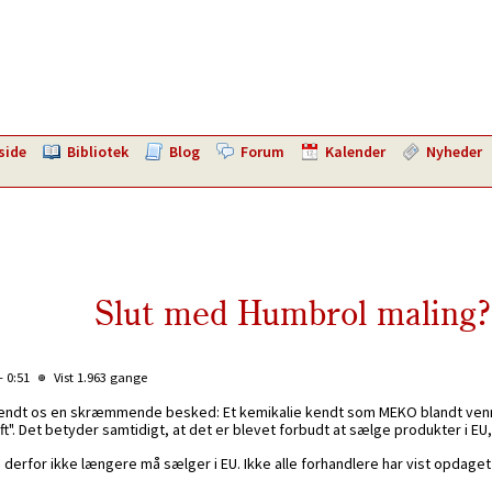
side
Bibliotek
Blog
Forum
Kalender
Nyheder
Slut med Humbrol maling?
- 0:51
Vist 1.963 gange
endt os en skræmmende besked: Et kemikalie kendt som MEKO blandt venn
t". Det betyder samtidigt, at det er blevet forbudt at sælge produkter i E
erfor ikke længere må sælger i EU. Ikke alle forhandlere har vist opdag