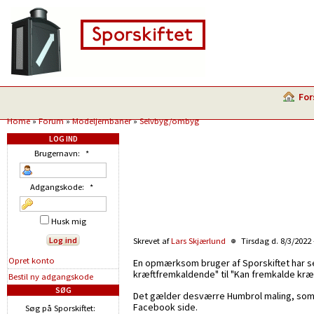
For
Home
»
Forum
»
Modeljernbaner
»
Selvbyg/ombyg
LOG IND
Brugernavn:
*
Adgangskode:
*
Husk mig
Skrevet af
Lars Skjærlund
Tirsdag d. 8/3/2022 
Opret konto
En opmærksom bruger af Sporskiftet har s
kræftfremkaldende" til "Kan fremkalde kræf
Bestil ny adgangskode
SØG
Det gælder desværre Humbrol maling, som d
Facebook side.
Søg på Sporskiftet: