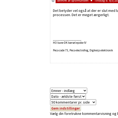
Skrevet af
Sporhunden
Tirsdag d. 8/3/20
Det betyder vel også at der er slut me
processen. Det er meget ærgerligt.
__________________
HO bane DK kørsel epoke IV
Peco code 75, Peco electrofrog, Digikeijs elektronik
Vælg din foretrukne kommentarvisning og kli