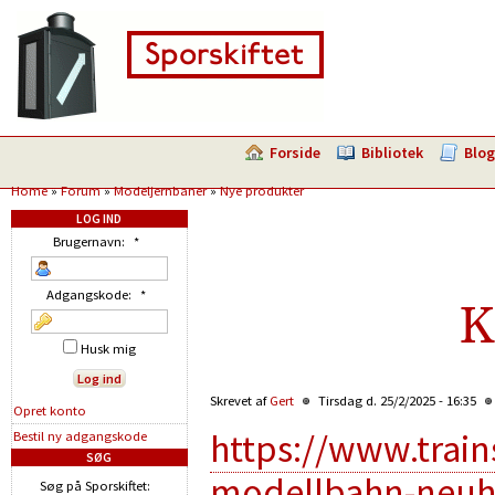
Forside
Bibliotek
Blog
Home
»
Forum
»
Modeljernbaner
»
Nye produkter
LOG IND
Brugernavn:
*
Adgangskode:
*
K
Husk mig
Skrevet af
Gert
Tirsdag d. 25/2/2025 - 16:35
Opret konto
https://www.trai
Bestil ny adgangskode
SØG
modellbahn-neuh
Søg på Sporskiftet: