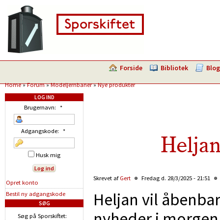
Forside
Bibliotek
Blog
Home
»
Forum
»
Modeljernbaner
»
Nye produkter
LOG IND
Brugernavn:
*
Adgangskode:
*
Helja
Husk mig
Skrevet af
Gert
Fredag d. 28/3/2025 - 21:51
Opret konto
Heljan vil åbenba
Bestil ny adgangskode
SØG
nyheder i morgen
Søg på Sporskiftet: