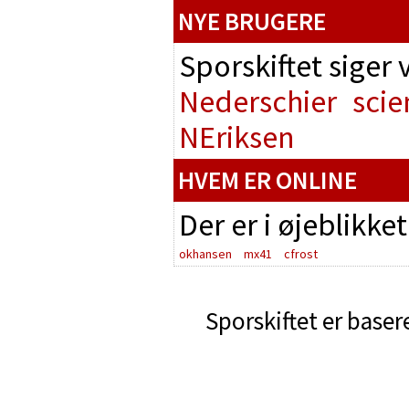
NYE BRUGERE
Sporskiftet siger
Nederschier
scie
NEriksen
HVEM ER ONLINE
Der er i øjeblikke
okhansen
mx41
cfrost
Sporskiftet er baser