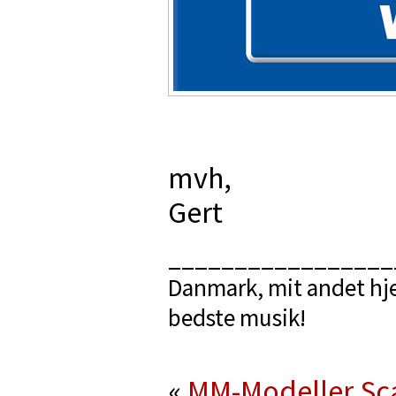
mvh,
Gert
_________________
Danmark, mit andet hje
bedste musik!
«
MM-Modeller
Sc