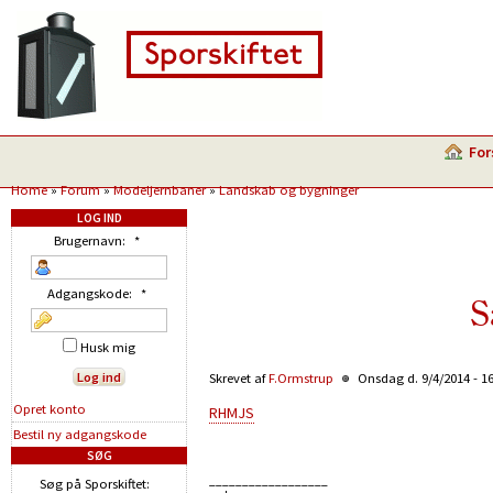
For
Home
»
Forum
»
Modeljernbaner
»
Landskab og bygninger
LOG IND
Brugernavn:
*
Adgangskode:
*
S
Husk mig
Skrevet af
F.Ormstrup
Onsdag d. 9/4/2014 - 1
Opret konto
RHMJS
Bestil ny adgangskode
SØG
__________________
Søg på Sporskiftet: