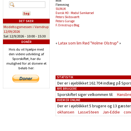
mvh
Flemming
SVJMJK
Dansk H0 - Modul Samkørsel
Peters Skibsværft
DET SKER
Peters Garage
F.Ormstrups Blog
Modeltogsmessen i Vamdrup
12/09/2026
Sat 12/9/2026 -
10:00
-
15:30
DONÉR
«
Latax som lim
Rød "Holme Olstrup"
»
Hvis du vil hjælpe med
den videre udvikling af
Sporskiftet, har du
mulighed for at donere et
beløb her:
STATISTIK
Der er i øjeblikket 162.704 indlæg på Spor
NYE BRUGERE
Sporskiftet siger velkommen til:
Hansbr
HVEM ER ONLINE
Der er i øjeblikket
5 brugere
og
13 gæster
okhansen
LasseSteen
Jan-Eddie
con