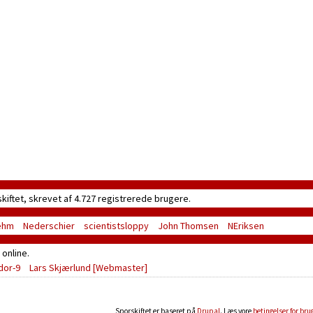
skiftet, skrevet af 4.727 registrerede brugere.
ehm
Nederschier
scientistsloppy
John Thomsen
NEriksen
online.
dor-9
Lars Skjærlund
[Webmaster]
Sporskiftet er baseret på
Drupal
. Læs vore
betingelser for bru