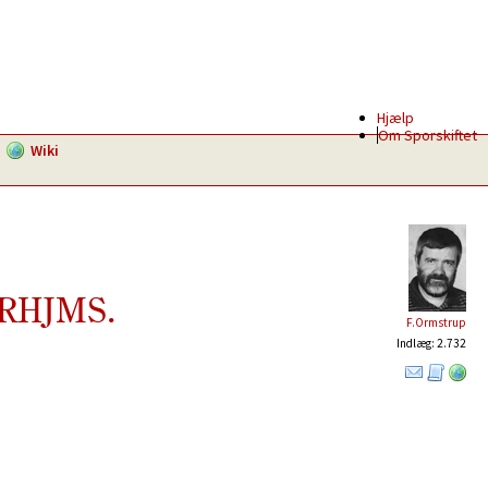
Hjælp
Om Sporskiftet
Wiki
s RHJMS.
F.Ormstrup
Indlæg: 2.732