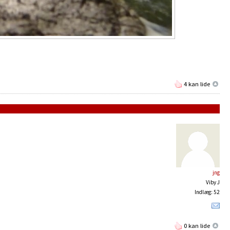
4 kan lide
jng
Viby J
Indlæg: 52
0 kan lide