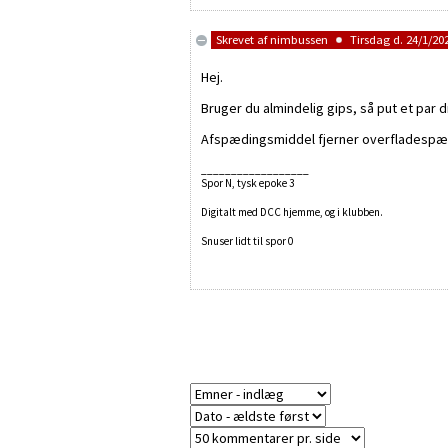
Skrevet af
nimbussen
Tirsdag d. 24/1/202
Hej.
Bruger du almindelig gips, så put et par 
Afspædingsmiddel fjerner overfladespæn
__________________
Spor N, tysk epoke 3
Digitalt med DCC hjemme, og i klubben.
Snuser lidt til spor 0