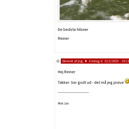
De bedste hilsner
Reiner
Skrevet af
jng
Fredag d. 13/1/2023 - 10:1
Hej Reiner
Takker. Ser godt ud - det må jeg prøve
__________________
Mvh Jan