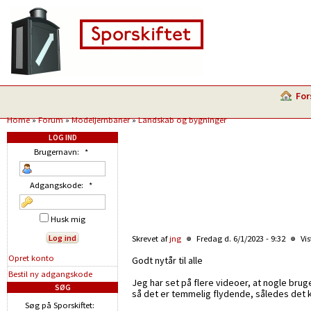
For
Home
»
Forum
»
Modeljernbaner
»
Landskab og bygninger
LOG IND
Brugernavn:
*
Adgangskode:
*
Husk mig
Skrevet af
jng
Fredag d. 6/1/2023 - 9:32
Vis
Opret konto
Godt nytår til alle
Bestil ny adgangskode
Jeg har set på flere videoer, at nogle bruger
SØG
så det er temmelig flydende, således det 
Søg på Sporskiftet: