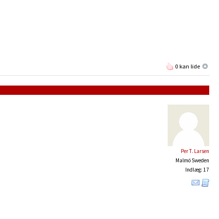
0 kan lide
Per T. Larsen
Malmö Sweden
Indlæg: 17