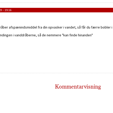
3 - 19:16
dråber afspænindsmiddel fra din opvasker i vandet, så får du færre bobler i
dingen i vanddråberne, så de nemmere "kan finde hinanden"
Kommentarvisning