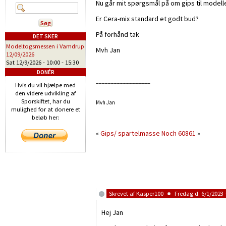
Nu går mit spørgsmål på om gips til modelle
Er Cera-mix standard et godt bud?
På forhånd tak
DET SKER
Modeltogsmessen i Vamdrup
Mvh Jan
12/09/2026
Sat 12/9/2026 -
10:00
-
15:30
DONÉR
__________________
Hvis du vil hjælpe med
den videre udvikling af
Sporskiftet, har du
Mvh Jan
mulighed for at donere et
beløb her:
«
Gips/ spartelmasse
Noch 60861
»
Skrevet af
Kasper100
Fredag d. 6/1/2023 
Hej Jan