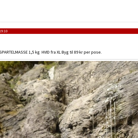
19:10
ARTELMASSE 1,5 kg HVID fra XL Byg til 89 kr per pose.