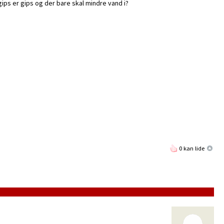
gips er gips og der bare skal mindre vand i?
0 kan lide