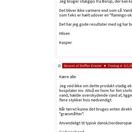
Jeg bruger stukgips fra Borup, der kan 
Det bliver ikke varmere end som så. Vand
som f.eks er hælt udover en "flamingo-skræ
Det har jeg gode resultater med og har br
Hilsen
Kasper
Skrevet af
Steffen Dresler
Fredag d. 6/1/2
Kære alle
Jeg ved ikke om dette produkt stadig eks
hospitaler mv. Altså en form for fint st
vand, hælde overskydende vand af, ligge 
flere stykker hvis nødvendigt.
Når tørret kunne det bruges enten direkte 
"græsmåtter".
Anvendeligt til typisk dansk/nordeuropæis