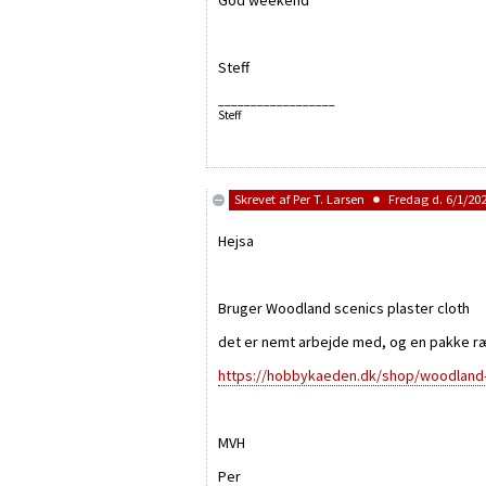
God weekend
Steff
__________________
Steff
Skrevet af
Per T. Larsen
Fredag d. 6/1/202
Hejsa
Bruger Woodland scenics plaster cloth
det er nemt arbejde med, og en pakke r
https://hobbykaeden.dk/shop/woodland-w
MVH
Per