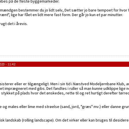
købes på de fleste byggemarkeder.
mændgen bestemmer du jo lidt selv, Det sætter jo bare tempoet for hvor fas
nt", lige har fået en lidt mere fast form. Der går jo kun et par minutter.
ugt det i årevis.
023 - 11:42
isterer eller er tilgængeligt. Men i sin tid i Næstved Modeljernbane Klub
ofnet imprægneret med gibs. Det fandtes i ruller så man kunne udklippe lig
stykket på plads hvor det ønskedes, rette til og ret hurtigt derefter tørr
og males eller lime med strøelse (sand, jord, "græs" mv.) eller danne grundl
k landskab (rolling landscape). Om det virker eller kan bruges til desidere