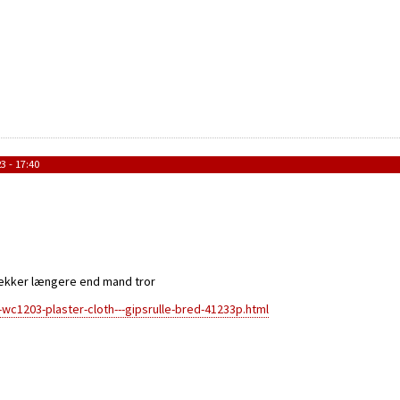
3 - 17:40
ækker længere end mand tror
c1203-plaster-cloth---gipsrulle-bred-41233p.html