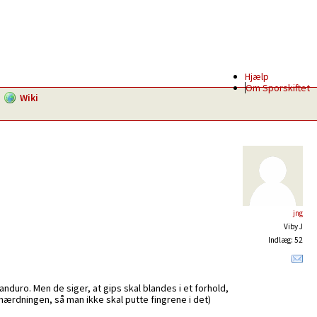
Hjælp
Om Sporskiftet
Wiki
jng
Viby J
Indlæg: 52
Panduro. Men de siger, at gips skal blandes i et forhold,
ærdningen, så man ikke skal putte fingrene i det)