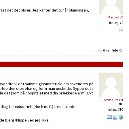
t det det bliver. Jeg kanter det til når blandingen,
Kasper100
Indlæg: 72
0 kan lide
, anvendte vi det samme gibsmateriale om anvendtes på
e netop den størrelse og form man ønskede. Dyppe det i
ede det (som på hospitalet med din brækkede arm). Evt.
Steffen Dresler
NIL
ag for industrielt (Noch m. fl.) fremstillede
Indlæg: 310
de bjerg/klippe ved jeg ikke.