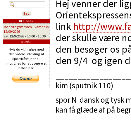
Hej venner der li
Orientekspressens
DET SKER
link
http://www.f
Modeltogsmessen i Vamdrup
12/09/2026
der skulle være n
Sat 12/9/2026 -
10:00
-
15:30
DONÉR
den besøger os på 
Hvis du vil hjælpe med
den videre udvikling af
den 9/4 og igen 
Sporskiftet, har du
mulighed for at donere et
beløb her:
_________________
kim (sputnik 110)
spor N dansk og tysk m
kan få glæde af på be