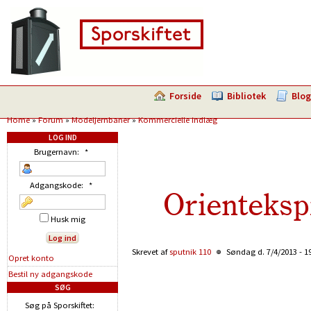
Forside
Bibliotek
Blog
Home
»
Forum
»
Modeljernbaner
»
Kommercielle indlæg
LOG IND
Brugernavn:
*
Adgangskode:
*
Orienteksp
Husk mig
Skrevet af
sputnik 110
Søndag d. 7/4/2013 - 1
Opret konto
Bestil ny adgangskode
SØG
Søg på Sporskiftet: