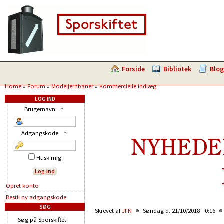
Forside
Bibliotek
Blog
Home
»
Forum
»
Modeljernbaner
»
Kommercielle indlæg
LOG IND
Brugernavn:
*
Adgangskode:
*
NYHEDER
Husk mig
Opret konto
Bestil ny adgangskode
SØG
Skrevet af
JFN
Søndag d. 21/10/2018 - 0:16
Søg på Sporskiftet: