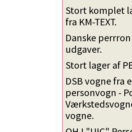
Stort komplet la
fra KM-TEXT.
Danske perrron 
udgaver.
Stort lager af P
DSB vogne fra 
personvogn - Po
Værkstedsvogn
vogne.
OHJ "UIC" Pers