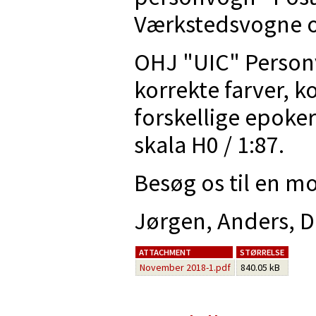
Værkstedsvogne 
OHJ "UIC" Personv
korrekte farver, k
forskellige epoker
skala H0 / 1:87.
Besøg os til en mo
Jørgen, Anders, 
ATTACHMENT
STØRRELSE
November 2018-1.pdf
840.05 kB