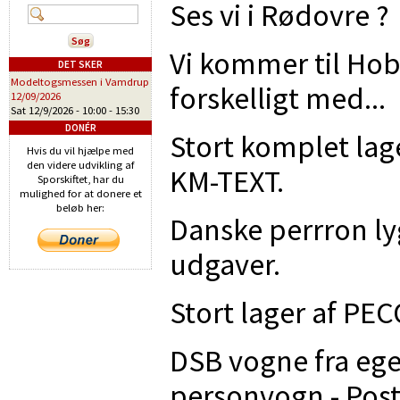
Ses vi i Rødovre ?
Vi kommer til Hobb
DET SKER
Modeltogsmessen i Vamdrup
forskelligt med...
12/09/2026
Sat 12/9/2026 -
10:00
-
15:30
DONÉR
Stort komplet lage
Hvis du vil hjælpe med
den videre udvikling af
KM-TEXT.
Sporskiftet, har du
mulighed for at donere et
beløb her:
Danske perrron ly
udgaver.
Stort lager af PEC
DSB vogne fra eg
personvogn - Post