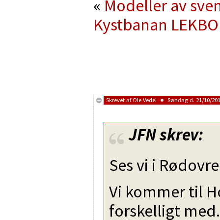
«
Modeller av sve
Kystbanan
LEKBO
Skrevet af
Ole Vedel
Søndag d. 21/10/2018
JFN
skrev:
Ses vi i Rødovre
Vi kommer til H
forskelligt med.