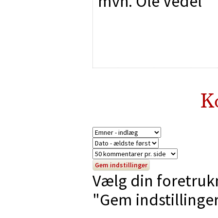
mvh. Ole Vedel
K
Vælg din foretruk
"Gem indstillinger"