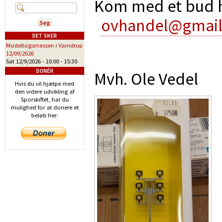
Kom med et bud h
ovhandel@gmai
DET SKER
Modeltogsmessen i Vamdrup
12/09/2026
Sat 12/9/2026 -
10:00
-
15:30
DONÉR
Mvh. Ole Vedel
Hvis du vil hjælpe med
den videre udvikling af
Sporskiftet, har du
mulighed for at donere et
beløb her: