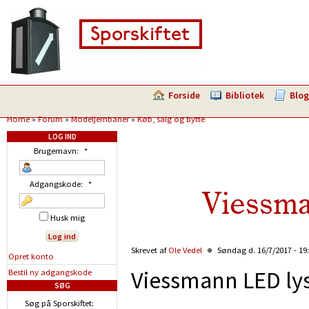
Forside
Bibliotek
Blog
Home
»
Forum
»
Modeljernbaner
»
Køb, salg og bytte
LOG IND
Brugernavn:
*
Adgangskode:
*
Viessma
Husk mig
Skrevet af
Ole Vedel
Søndag d. 16/7/2017 - 19
Opret konto
Viessmann LED lys
Bestil ny adgangskode
SØG
Søg på Sporskiftet: