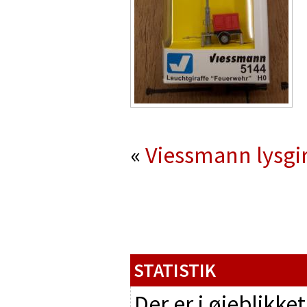
«
Viessmann lysgi
STATISTIK
Der er i øjeblikke