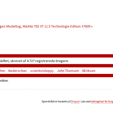
lges
Modeltog, Märklin TEE VT 11.5 Technologie Edition 37609
»
skiftet, skrevet af 4.727 registrerede brugere.
ehm
Nederschier
scientistsloppy
John Thomsen
NEriksen
nline.
Sporskiftet er baseret på
Drupal
. Læs vore
betingelser for bru