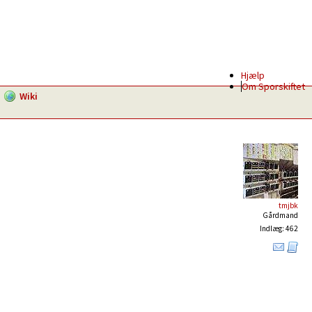
Hjælp
Om Sporskiftet
Wiki
tmjbk
Gårdmand
Indlæg: 462