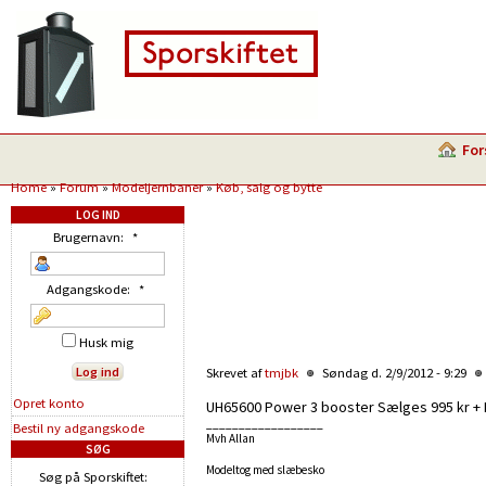
For
Home
»
Forum
»
Modeljernbaner
»
Køb, salg og bytte
LOG IND
Brugernavn:
*
Adgangskode:
*
Husk mig
Skrevet af
tmjbk
Søndag d. 2/9/2012 - 9:29
Opret konto
UH65600 Power 3 booster Sælges 995 kr + 
__________________
Bestil ny adgangskode
Mvh Allan
SØG
Modeltog med slæbesko
Søg på Sporskiftet: