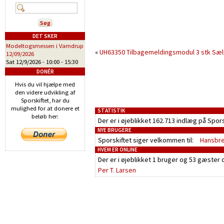
DET SKER
Modeltogsmessen i Vamdrup
«
UH63350 Tilbagemeldingsmodul 3 stk Sæ
12/09/2026
Sat 12/9/2026 -
10:00
-
15:30
DONÉR
Hvis du vil hjælpe med
den videre udvikling af
Sporskiftet, har du
mulighed for at donere et
STATISTIK
beløb her:
Der er i øjeblikket 162.713 indlæg på Spor
NYE BRUGERE
Sporskiftet siger velkommen til:
Hansbr
HVEM ER ONLINE
Der er i øjeblikket
1 bruger
og
53 gæster
o
Per T. Larsen