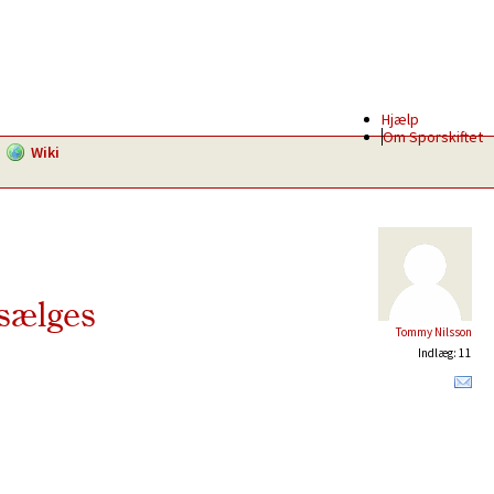
Hjælp
Om Sporskiftet
Wiki
 sælges
Tommy Nilsson
Indlæg: 11