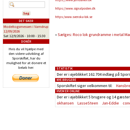
https://www.jernbanen.dk
https://www.signalposten.dk
https:/www.svenska-lok.se
DET SKER
Modeltogsmessen i Vamdrup
12/09/2026
«
Sælges: Roco lok grundramme i metal
Ma
Sat 12/9/2026 -
10:00
-
15:30
DONÉR
Hvis du vil hjælpe med
den videre udvikling af
Sporskiftet, har du
mulighed for at donere et
beløb her:
STATISTIK
Der er i øjeblikket 162.704 indlæg på Spor
NYE BRUGERE
Sporskiftet siger velkommen til:
Hansbr
HVEM ER ONLINE
Der er i øjeblikket
5 brugere
og
14 gæster
okhansen
LasseSteen
Jan-Eddie
con