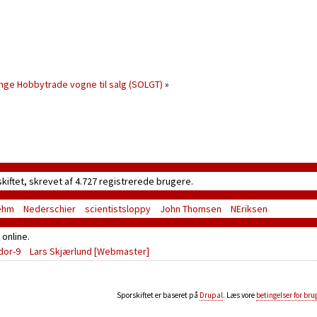
nge Hobbytrade vogne til salg (SOLGT)
»
skiftet, skrevet af 4.727 registrerede brugere.
ehm
Nederschier
scientistsloppy
John Thomsen
NEriksen
online.
dor-9
Lars Skjærlund
[Webmaster]
Sporskiftet er baseret på
Drupal
. Læs vore
betingelser for bru