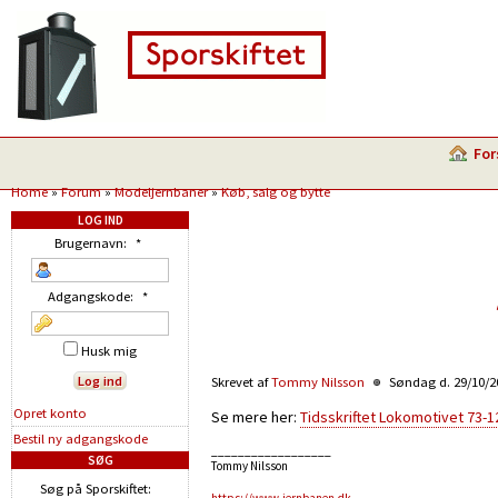
For
Home
»
Forum
»
Modeljernbaner
»
Køb, salg og bytte
LOG IND
Brugernavn:
*
Adgangskode:
*
Husk mig
Skrevet af
Tommy Nilsson
Søndag d. 29/10/20
Opret konto
Se mere her:
Tidsskriftet Lokomotivet 73-
Bestil ny adgangskode
__________________
SØG
Tommy Nilsson
Søg på Sporskiftet: