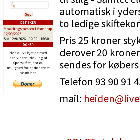
automatisk i yder
to ledige skifteko
DET SKER
Modeltogsmessen i Vamdrup
12/09/2026
Pris 25 kroner sty
Sat 12/9/2026 -
10:00
-
15:30
DONÉR
derover 20 kroner
Hvis du vil hjælpe med
den videre udvikling af
sendes for købers
Sporskiftet, har du
mulighed for at donere et
beløb her:
Telefon 93 90 91 4
mail:
heiden@live