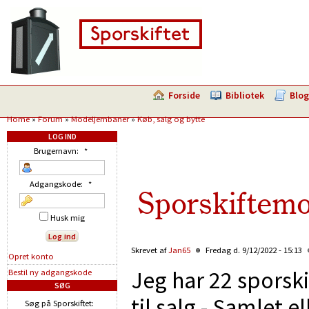
Forside
Bibliotek
Blog
Home
»
Forum
»
Modeljernbaner
»
Køb, salg og bytte
LOG IND
Brugernavn:
*
Adgangskode:
*
Sporskiftem
Husk mig
Skrevet af
Jan65
Fredag d. 9/12/2022 - 15:13
Opret konto
Jeg har 22 sporski
Bestil ny adgangskode
SØG
til salg - Samlet 
Søg på Sporskiftet: