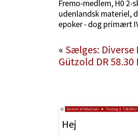
Fremo-medlem, H0 2-ski
udenlandsk materiel, de
epoker - dog primært IV
«
Sælges: Diverse
Gützold DR 58.30 
Skrevet af
Villumsen
Tirsdag d. 7/8/2012 
Hej