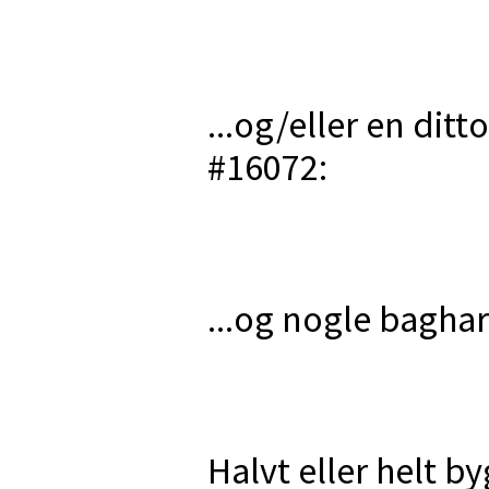
...og/eller en ditto
#16072:
...og nogle bagha
Halvt eller helt 