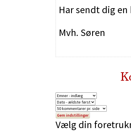
Har sendt dig en
Mvh. Søren
K
Vælg din foretruk