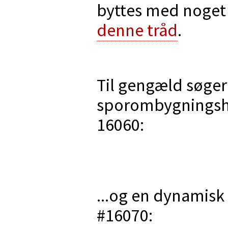
byttes med noget 
denne tråd
.
Til gengæld søger 
sporombygningshol
16060:
...og en dynamisk 
#16070: