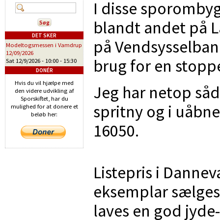
I disse sporombygni
blandt andet på 
DET SKER
på Vendsysselban
Modeltogsmessen i Vamdrup
12/09/2026
brug for en stopp
Sat 12/9/2026 -
10:00
-
15:30
DONÉR
Hvis du vil hjælpe med
Jeg har netop såda
den videre udvikling af
Sporskiftet, har du
spritny og i uåbnet
mulighed for at donere et
beløb her:
16050.
Listepris i Danneva
eksemplar sælges f
laves en god jyde