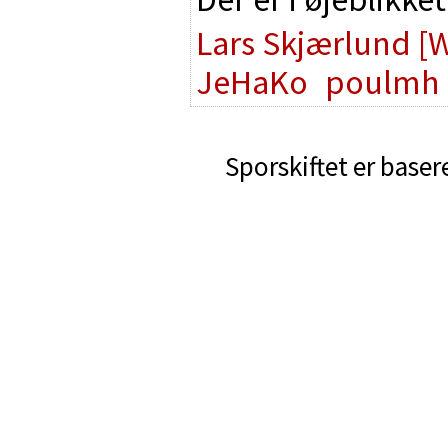
Lars Skjærlund
[
JeHaKo
poulmh
Sporskiftet er baser