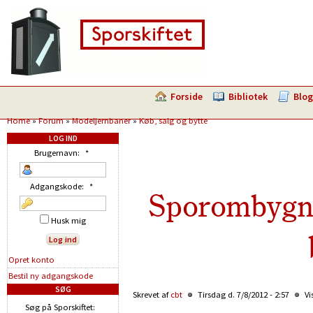
Forside
Bibliotek
Blog
Home
»
Forum
»
Modeljernbaner
»
Køb, salg og bytte
LOG IND
Brugernavn:
*
Adgangskode:
*
Sporombygni
Husk mig
Opret konto
Bestil ny adgangskode
SØG
Skrevet af
cbt
Tirsdag d. 7/8/2012 - 2:57
Vi
Søg på Sporskiftet: