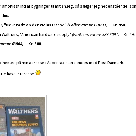
or ambitiøst ind af bygninger til mit anlæg, så sælger jeg nedenstående, s
endnu.
er, "Neustadt an der Weinstrasse"
(Faller varenr 110111)
Kr. 950,-
ra Walthers, "American hardware supply"
(Walthers varenr 933 3097)
Kr. 495
 varenr 43804)
Kr. 300,-
afhentes på min adresse i Aabenraa eller sendes med Post Danmark.
ulle have interesse