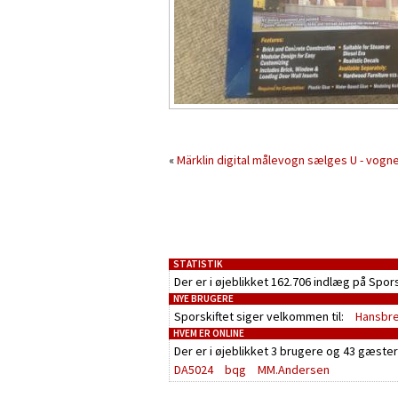
«
Märklin digital målevogn sælges
U - vogn
STATISTIK
Der er i øjeblikket 162.706 indlæg på Spor
NYE BRUGERE
Sporskiftet siger velkommen til:
Hansbr
HVEM ER ONLINE
Der er i øjeblikket
3 brugere
og
43 gæster
DA5024
bqg
MM.Andersen