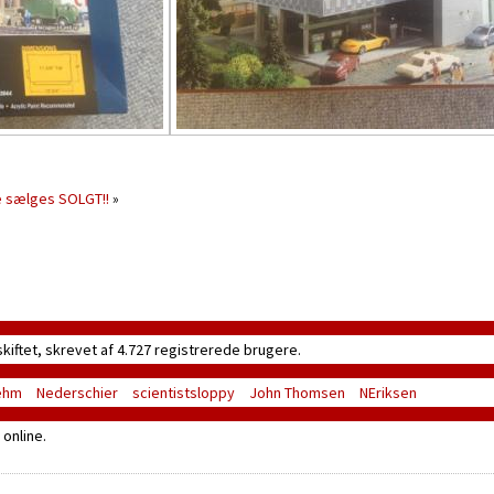
e sælges SOLGT!!
»
skiftet, skrevet af 4.727 registrerede brugere.
ehm
Nederschier
scientistsloppy
John Thomsen
NEriksen
online.