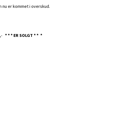
om nu er kommet i overskud.
,-
* * * ER SOLGT * * *