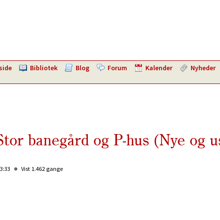
side
Bibliotek
Blog
Forum
Kalender
Nyheder
Stor banegård og P-hus (Nye og u
13:33
Vist 1.462 gange