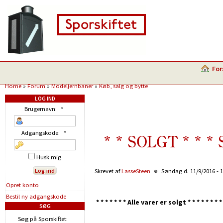
For
Home
»
Forum
»
Modeljernbaner
»
Køb, salg og bytte
LOG IND
Brugernavn:
*
Adgangskode:
*
* * SOLGT * * * 
Husk mig
Skrevet af
LasseSteen
Søndag d. 11/9/2016 - 
Opret konto
Bestil ny adgangskode
* * * * * * * Alle varer er solgt * * * * * * * *
SØG
Søg på Sporskiftet: