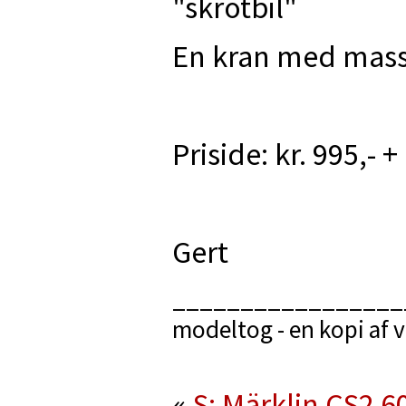
"skrotbil"
En kran med masser
Priside: kr. 995,- 
Gert
_________________
modeltog - en kopi af 
«
S: Märklin CS2 