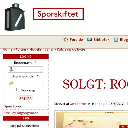
Forside
Bibliotek
Blog
Home
»
Forum
»
Modeljernbaner
»
Køb, salg og bytte
LOG IND
Brugernavn:
*
Adgangskode:
*
SOLGT: ROC
Husk mig
Skrevet af
Gert Frikke
Mandag d. 13/8/2012 - 
Opret konto
Bestil ny adgangskode
SØG
Søg på Sporskiftet: